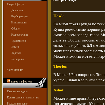
Категория:
Общие
Старый форум
Двигатель
Hawk
Карбюраторы
Начинающим
Со мной такая ерунда получи
Общие
Купил реемонтные поршни ра
смог во всем городе-герое Ми
Разговорчики
делать? Обошел киоски, от мо
Трансмиссия
только если убрать 0,5 мм лиш
Химия
может появиться овальность 
Ходовая
Может кто-нить мотается изр
Электрика
Therion
Фото Тюнинг
В Минск? Без вопросов. Точно
куплю. Кидай в асю или в поч
новое на форуме
Ashot
Главная передача.
Купить сэндвич панели ппс
Может и мне правый переклю
(но дешевле самого Юнкера)
Беседки под ключ