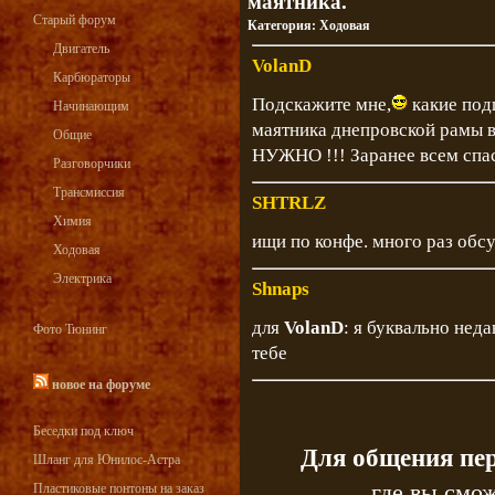
маятника.
Старый форум
Категория:
Ходовая
Двигатель
VolanD
Карбюраторы
Подскажите мне,
какие под
Начинающим
маятника днепровской рамы в
Общие
НУЖНО !!! Заранее всем спа
Разговорчики
Трансмиссия
SHTRLZ
Химия
ищи по конфе. много раз обс
Ходовая
Электрика
Shnaps
для
VolanD
: я буквально неда
Фото Тюнинг
тебе
новое на форуме
Беседки под ключ
Для общения пе
Шланг для Юнилос-Астра
где вы смож
Пластиковые понтоны на заказ