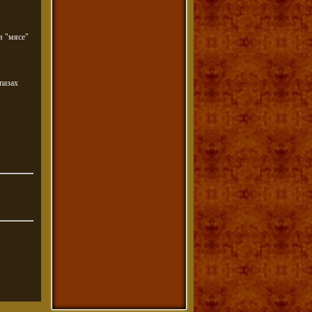
в "мясе"
пазах