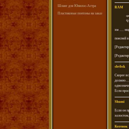
Шланг для Юнилос-Астра
RAM
Пластиковые понтоны на заказ
ци
Ч
хм ..... и
поясней в
[Редакти
[Редакти
shvbsk
Скорее вс
должно...
однозначн
Если прос
Shumi
Если он п
холостом,
Котенок