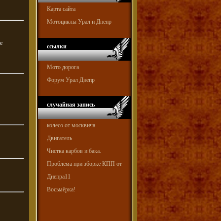
Карта сайта
Мотоциклы Урал и Днепр
е
ссылки
Мото дорога
Форум Урал Днепр
случайная запись
колесо от москвича
Двигатель
Чистка карбов и бака.
Проблема при зборке КПП от
Днепра11
Восьмёрка!