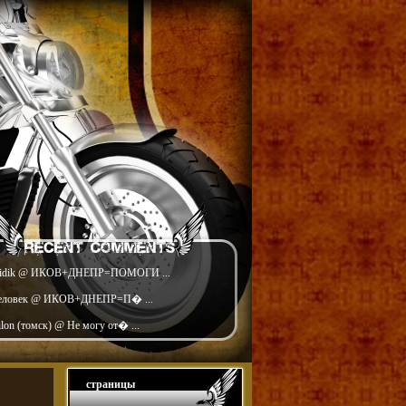
idik @ ИКОВ+ДНЕПР=ПОМОГИ ...
еловек @ ИКОВ+ДНЕПР=П� ...
ilon (томск) @ Не могу от� ...
страницы