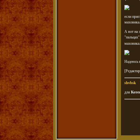
если приг
маховика
А вот на 
"пальцах"
маховика.
Надеюсь 
[Редактир
shvbsk
для
Коте