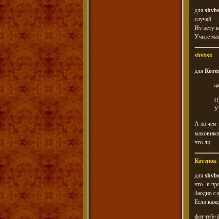
для
shvb
случай.
Ну нету н
Учите мат
shvbsk
для
Коте
ци
Н
У
А на чем 
маховиком 
что ли.
Котенок
для
shvb
что "я пр
Заодно с 
Если кажд
фот тебе ф