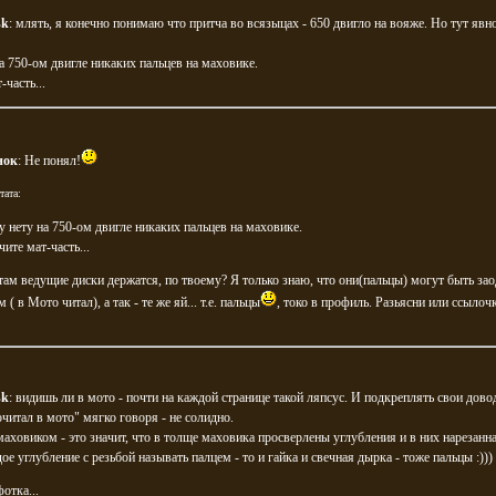
sk
: млять, я конечно понимаю что притча во всязыцах - 650 двигло на вояже. Но тут явно
а 750-ом двигле никаких пальцев на маховике.
-часть...
нок
: Не понял!
тата:
у нету на 750-ом двигле никаких пальцев на маховике.
чите мат-часть...
там ведущие диски держатся, по твоему? Я только знаю, что они(пальцы) могут быть зао
( в Мото читал), а так - те же яй... т.е. пальцы
, токо в профиль. Разьясни или ссылочк
sk
: видишь ли в мото - почти на каждой странице такой ляпсус. И подкреплять свои дово
очитал в мото" мягко говоря - не солидно.
маховиком - это значит, что в толще маховика просверлены углубления и в них нарезанна
ое углубление с резьбой называть палцем - то и гайка и свечная дырка - тоже пальцы :)))
отка...