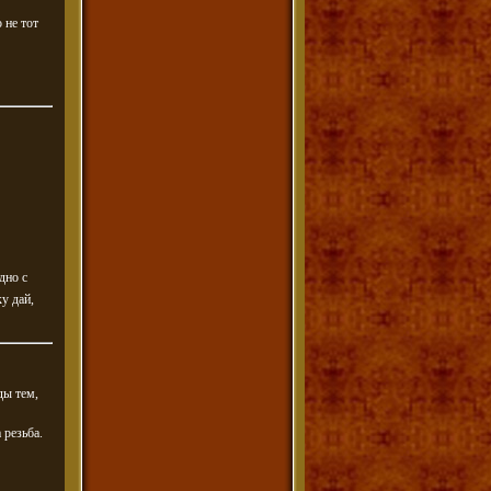
 не тот
дно с
у дай,
ды тем,
 резьба.