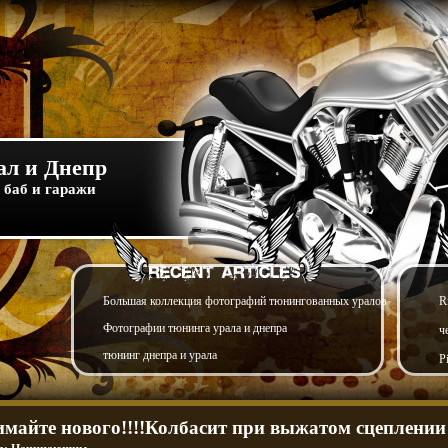
л и Днепр
 баб и гаражи
Большая коллекция фотографий тюнингованных уралов
R
Фотографии тюнинга урала и днепра
ч
тюнинг днепра и урала
P
майте нового!!!!Колбасит при выжатом сцеплении