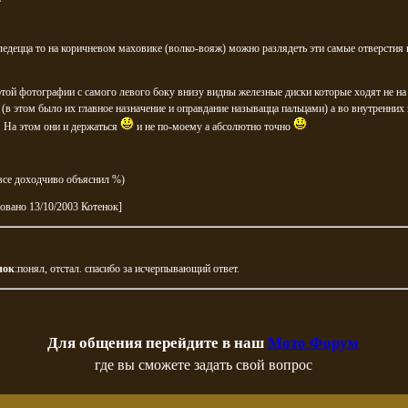
ледецца то на коричневом маховике (волко-вояж) можно разлядеть эти самые отверстия 
.
этой фотографии с самого левого боку внизу видны железные диски которые ходят не на
 (в этом было их главное назначение и оправдание называцца пальцами) а во внутренних 
 На этом они и держаться
и не по-моему а абсолютно точно
все доходчиво объяснил %)
овано 13/10/2003 Котенок]
нок
:понял, отстал. спасибо за исчерпывающий ответ.
Для общения перейдите в наш
Мото Форум
где вы сможете задать свой вопрос