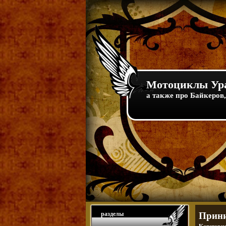
Мотоциклы Ура
а также про Байкеров,
разделы
Прини