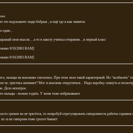
тата:
то это подскажите люди бобрыя , и ещё где и как чинится.
що один...
ыражай свои мысли.....а то в школу учитьса отправим....в первый класс
ровано 9/10/2003 RAM]
ровано 9/10/2003 RAM]
его, пальцы на маховике сносились. При этом звон такой характерный. Но "колбасить" то
.он че, трястись начинает? Мог и маховик открутиться... Надо коробку скинуть и посмотр
о. Дело нехитрое.
то пальцы - можно ездить. У меня тоже побрякивают.
росто гремит но не трясётся, то попробуй отрегулировать синхронность работы горшков 
 из за не синхрона тоже грохот бывает