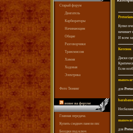
Категори
Старый форум
Двигатель
Pretorian
Карбюраторы
Купил вче
Начинающим
начинает г
Общие
И всем за
Разговорчики
Котенок
Трансмиссия
Диски сце
Химия
Критическ
Ходовая
Если особ
Электрика
manowar
Фото Тюнинг
для
Preto
barabano
новое на форуме
Несбаланс
Главная передача.
manowar
Купить сэндвич панели ппс
для
Preto
Беседки под ключ