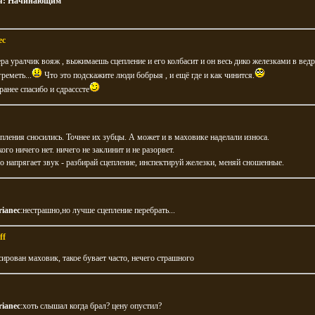
я:
Начинающим
ec
ра уралчик вояж , выжимаешь сцепление и его колбасит и он весь дико железками в ведр
реметь...
Что это подскажите люди бобрыя , и ещё где и как чинится.
ранее спасибо и сдрасссте
пления сносились. Точнее их зубцы. А может и в маховике наделали износа.
ого ничего нет. ничего не заклинит и не разорвет.
о напрягает звук - разбирай сцепление, инспектируй железки, меняй сношенные.
rianec
:нестрашно,но лучше сцепление перебрать...
ff
ирован маховик, такое бувает часто, нечего страшного
rianec
:хоть слышал когда брал? цену опустил?