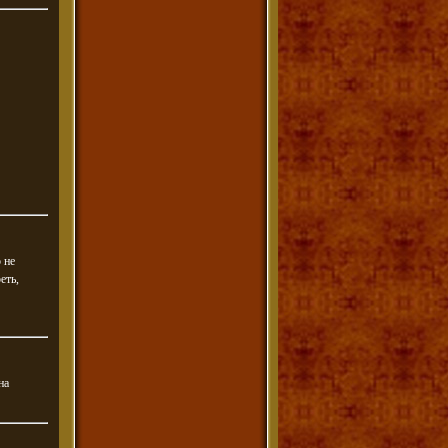
 не
еть,
на