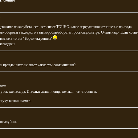
я:
Общие
y
скажите пожалуйста, если кто знает ТОЧНО-какое передаточное отношение привода
а=обороты выходного вала коробки/обороты троса спидометра. Очень надо. Если хотите
ляните в топик "Бортэлектроника"
лагодарен.
и правда никто не знает какие там соотношения?
тата:
у нас как всегда. И волки сыты, и овцы целы...... те, что живы.
стуху вечная память...
ожалуйста.