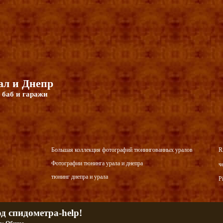
л и Днепр
 баб и гаражи
Большая коллекция фотографий тюнингованных уралов
R
Фотографии тюнинга урала и днепра
ч
тюнинг днепра и урала
P
д спидометра-help!