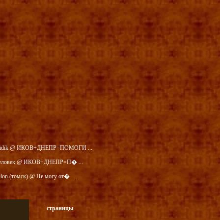
idik @ ИКОВ+ДНЕПР=ПОМОГИ ...
еловек @ ИКОВ+ДНЕПР=П� ...
ilon (томск) @ Не могу от� ...
страницы