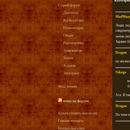
Категори
Старый форум
Двигатель
MadMaz
Карбюраторы
Люди, под
Начинающим
спидометр
Общие
зачем-заг
Заранее б
Разговорчики
Трансмиссия
Dragon
Химия
ну неужел
Ходовая
Nikogo
Электрика
ци
А 
Фото Тюнинг
Ага. И па
новое на форуме
Dragon
Купить сэндвич панели ппс
По теме п
Главная передача.
Беседки под ключ