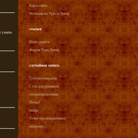
Карта сайта
Мотоциклы Урал и Днепр
ссылки
 узнать
Мото дорога
Форум Урал Днепр
случайная запись
Греется генератор
Стук под крышкой
газораспределения.
Вилка!
zaziga
Течка при повышенных
оборотах...