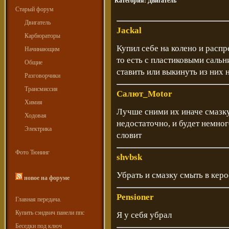
Категория:
Двигатель
Старый форум
Двигатель
Jackal
Карбюраторы
Купил себе на колено и расп
Начинающим
то есть с пластиковыми сальн
Общие
ставить или выкинуть из них н
Разговорчики
Трансмиссия
Салют_Motor
Химия
Лучше сними их иначе смазку
Ходовая
недостаточно, и будет немног
Электрика
словит
Фото Тюнинг
shvbsk
Убрать и смазку смыть в керо
новое на форуме
Pensioner
Главная передача.
Купить сэндвич панели ппс
Я у себя убрал
Беседки под ключ