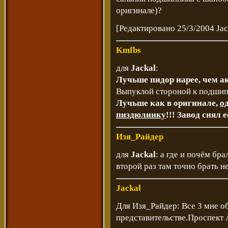
оригинале)?
[Редактировано 25/3/2004 Jac
Kmfbs
для
Jackal
:
Лучьше пидор нарее, чем а
Выпуклой стороной к подшипни
Лучьше как в оригинале,
о
пиздюлинку
!!! Завод снял 
Изя_Райдер
для
Jackal
: а где и почём бр
второй раз там точно брать не
Jackal
Для Изя_Райдер: Все 3 мне о
представительстве.Проспект 