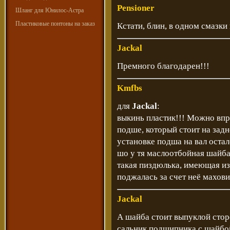
Pensioner
Шланг для Юнилос-Астра
Пластиковые понтоны на заказ
Кстати, блин, в одном смазк
Jackal
Премного благодарен!!!
Kmfbs
для
Jackal
:
выкинь пластик!!! Можно впр
подше, который стоит на задн
установке подша на вал остал
шо у тя маслоотбойная шайба
такая пиздюлька, имеющая и
поджалась за счет неё махов
Jackal
А шайба стоит выпуклой стор
сальник подшипника с шайбо