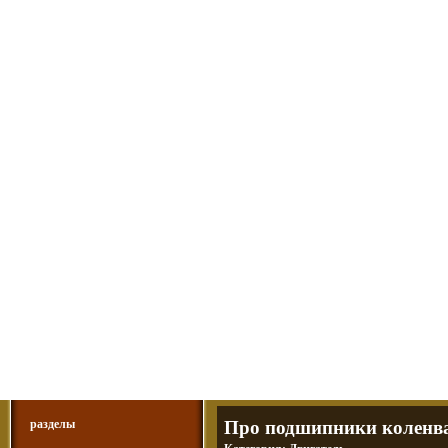
Мотоциклы Урал и Днепр
а также про Байкеров, баб и гаражи
Большая кол
Фотографии т
тюнинг днепр
разделы
Про подшипники коленва