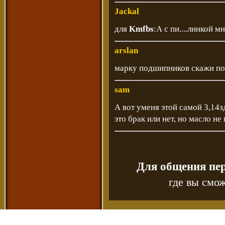
Jackal
для
Kmfbs
:А с пи....линкой м
arslan
марку подшипников скажи пож
sam
А вот уменя этой самой 3,14з
это брак или нет, но масло не
Для общения пе
где вы смож