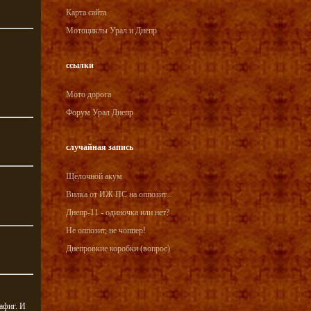
Карта сайта
Мотоциклы Урал и Днепр
ссылки
Мото дорога
Форум Урал Днепр
случайная запись
Щелочной акум
Вилка от ИЖ ПС на оппозит...
Днепр-11 - одиночка или нет?
Не оппозит, не чоппер!
Днепровкие коробки (вопрос)
афиг. И