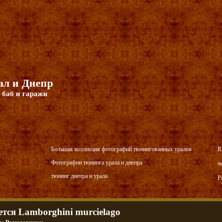
л и Днепр
 баб и гаражи
Большая коллекция фотографий тюнингованных уралов
R
Фотографии тюнинга урала и днепра
ч
тюнинг днепра и урала
P
ется Lamborghini murcielago