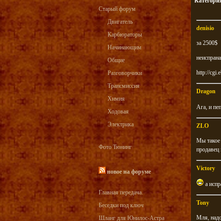
Категори
Старый форум
Двигатель
denisio
Карбюраторы
за 2500$
Начинающим
неиспрана
Общие
http://cg
Разговорчики
Трансмиссия
Dragon
Химия
Ага, и пе
Ходовая
Электрика
ZLO
Мы такое 
Фото Тюнинг
продавец 
Victory
новое на форуме
а испр
Главная передача.
Tony
Беседки под ключ
Мля, надо
Шланг для Юнилос-Астра