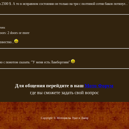
а 2500 $. А то в исправном состоянии он только на три с полтиной сотни баков потянул...
тата:
oors: 2 doors or more
звестно...
о с понотом сказать: "У меня есть Ламборгини"
Для общения перейдите в наш
Мото Форум
где вы сможете задать свой вопрос
Copyright © Мотоциклы Урал и Днепр