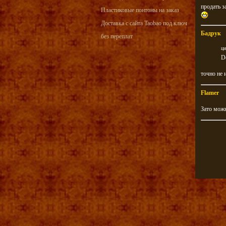
продать з
Пластиковые понтоны на заказ
Доставка с сайта Taobao под ключ
Бадрук
без переплат
ци
D
точно не и
Flamer
Зато можн