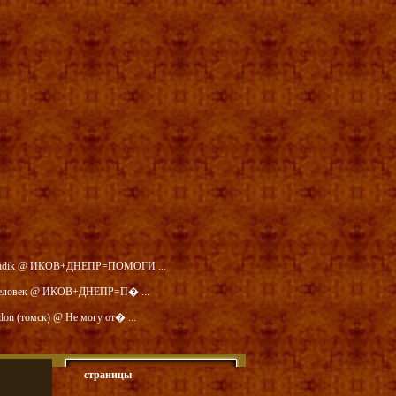
idik @ ИКОВ+ДНЕПР=ПОМОГИ ...
еловек @ ИКОВ+ДНЕПР=П� ...
ilon (томск) @ Не могу от� ...
страницы