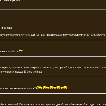
я:
Разговорчики
 проводка
i.ebay.com/ebaymotors/ws/eBayISAPI.dll?ViewItem&category=6290&item=2482427698&rd=1
пельница забита.
увидели, когда поехали смотреть мотоцикл, у которого "в двигателе что-то сгорело", как
по телефону сказал. И цена похожа.
авного там что нить осталось?
 было мне мой Москвичок-старичок перед продажей тоже бензином облить да спалить н