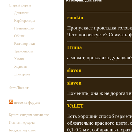
Категория:
Двигатель
Старый форум
Двигатель
romkin
Карбюраторы
Пропускает прокладка головк
Начинающим
Чего посоветуете? Снимать-
Общие
Разговорчики
Птица
Трансмиссия
а может, прокладка дурацкая?
Химия
Ходовая
slavon
Электрика
slavon
Фото Тюнинг
Поменять, она ж не дорогая 
новое на форуме
VALET
Купить сэндвич панели ппс
Есть хороший способ гермети
обязательно красного цвета,
Главная передача.
0,1-0,2 мм, собираешь и сра
Беседки под ключ