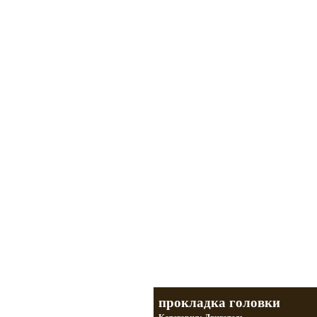
Мотоциклы Урал и Днепр
а также про Байкеров, баб и гаражи
Большая кол
Фотографии т
тюнинг днепр
разделы
прокладка головки