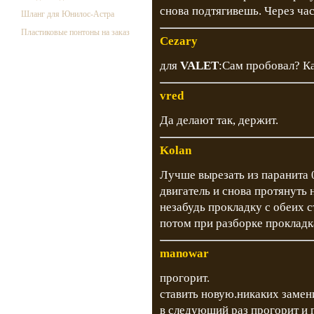
снова подтягивешь. Через ча
Шланг для Юнилос-Астра
Пластиковые понтоны на заказ
Cezary
для
VALET
:Сам пробовал? Ка
vred
Да делают так, держит.
Kolan
Лучше вырезать из паранита 0
двигатель и снова протянуть
незабудь прокладку с обеих с
потом при разборке прокладк
manowar
прогорит.
ставить новую.никаких замени
в следующий раз прогорит и п