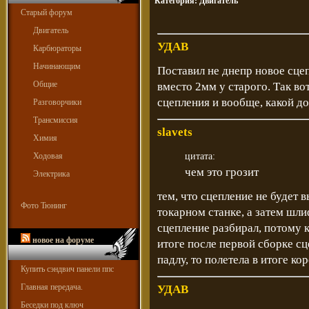
Категория:
Двигатель
Старый форум
Двигатель
УДАВ
Карбюраторы
Начинающим
Поставил не днепр новое сце
Общие
вместо 2мм у старого. Так во
сцепления и вообще, какой д
Разговорчики
Трансмиссия
slavets
Химия
Ходовая
цитата:
чем это грозит
Электрика
тем, что сцепление не будет 
Фото Тюнинг
токарном станке, а затем шли
сцепление разбирал, потому к
новое на форуме
итоге после первой сборке сц
падлу, то полетела в итоге ко
Купить сэндвич панели ппс
Главная передача.
УДАВ
Беседки под ключ