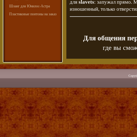
для
slavets
: запужал прямо. 
Шланг для Юнилос-Астра
изношенный, только отверсти
Пластиковые понтоны на заказ
Для общения пе
где вы смож
Copyr