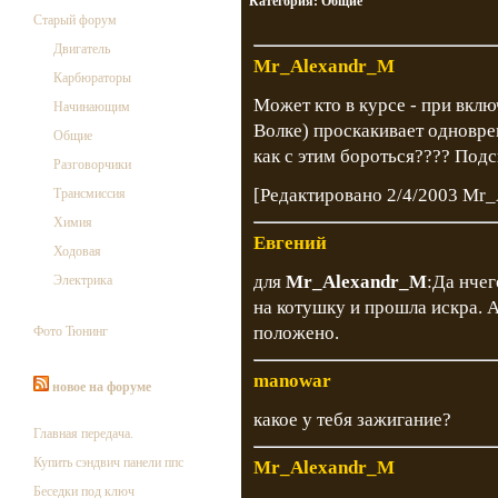
Категория:
Общие
Старый форум
Двигатель
Mr_Alexandr_M
Карбюраторы
Может кто в курсе - при вкл
Начинающим
Волке) проскакивает одновре
Общие
как с этим бороться???? Подс
Разговорчики
[Редактировано 2/4/2003 Mr
Трансмиссия
Химия
Евгений
Ходовая
для
Mr_Alexandr_M
:Да нчег
Электрика
на котушку и прошла искра. А
положено.
Фото Тюнинг
manowar
новое на форуме
какое у тебя зажигание?
Главная передача.
Купить сэндвич панели ппс
Mr_Alexandr_M
Беседки под ключ