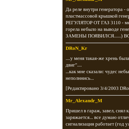
Да реле внутри генератора - 
пластмассовой крышкой гене
РЕГУЛЯТОР ОТ ГАЗ 3110 - мен
горела небыло на выводе ген
ЗАМЕНЫ ПОЯВИЛСЯ......) ВСЕ
DRoN_Kr
....у меня такая-же хрень была
двиг"....
...как мне сказали: чудес небы
неполннись...
[Редактировано 3/4/2003 DR
Mr_Alexandr_M
Пришел в гараж, завел, снял к
заряжается... все думаю отлич
сигнализация работает (год уж