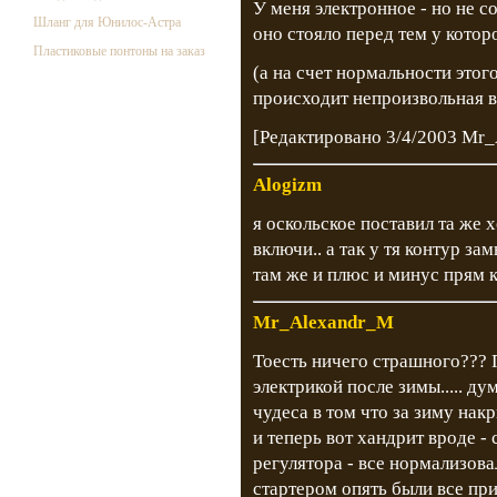
У меня электронное - но не с
Шланг для Юнилос-Астра
оно стояло перед тем у которо
Пластиковые понтоны на заказ
(а на счет нормальности этог
происходит непроизвольная в
[Редактировано 3/4/2003 Mr
Alogizm
я оскольское поставил та же хе
включи.. а так у тя контур за
там же и плюс и минус прям 
Mr_Alexandr_M
Тоесть ничего страшного??? П
электрикой после зимы..... ду
чудеса в том что за зиму накр
и теперь вот хандрит вроде -
регулятора - все нормализова
стартером опять были все при