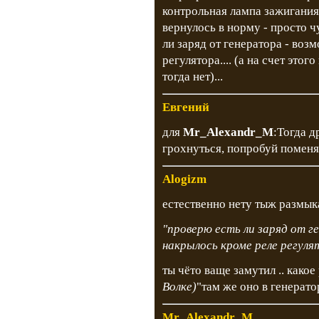
контрольная лампа зажигания
вернулось в норму - просто ч
ли заряд от генератора - воз
регулятора.... (а на счет это
тогда нет)...
Евгений
для
Mr_Alexandr_M
:Тогда д
грохнуться, попробуй поменя
Alogizm
естественно нету тыж размы
"проверю есть ли заряд от 
накрылось кроме реле регуля
ты чёто ваще замутил .. какое
Волке)
"там же оно в генератор
Mr_Alexandr_M