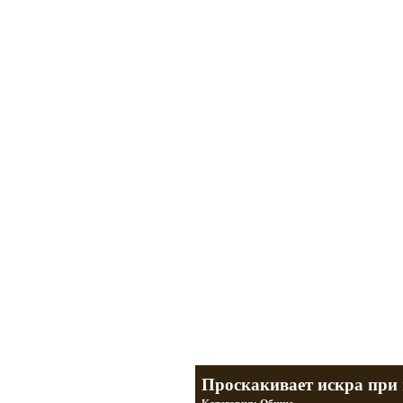
Мотоциклы Урал и Днепр
а также про Байкеров, баб и гаражи
Большая кол
Фотографии т
тюнинг днепр
разделы
Проскакивает искра при