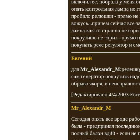
включил ее, поорала у меня о
опять контрольная лампа не г
пробило релюшки - прямо не з
вожусь...причем сейчас все з
лампа как-то странно не гори
покрутишь не горит - прямо п
покупать реле регулятор и смо
Евгений
для
Mr_Alexandr_M
:релешку
сам генератор покрутить над
обрыва якоря, и неисправност
[Редактировано 4/4/2003 Евг
Mr_Alexandr_M
Сегодня опять все вроде работ
была - предпринял последнюю
полный балон вд40 - если не