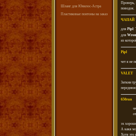
Проверь, 
Шланг для Юнилос-Астра
поводок.
Пластиковые понтоны на заказ
ЧАПАЙ
для
Pipl
:
для
Wron
из которо
Pipl
чет я не 
VALET
Заткни тр
переднюю
650run
ци
о
эх хорош
А какя мо
Хотя это 