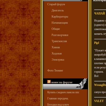
Категори
Старый форум
Двигатель
ЧАПАЙ
Карбюраторы
Недавно о
Начинающим
(одного) 
Общие
симптомам
менять эт
Разговорчики
Трансмиссия
Pipl
Химия
"Пукает в
Ходовая
попробуй 
клапанног
Электрика
плотнее п
если резу
Фото Тюнинг
горшок.
Всё.
новое на форуме
WrongDr
сапун про
Купить сэндвич панели ппс
Главная передача.
VALET
Беседки под ключ