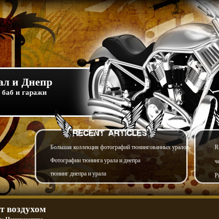
л и Днепр
 баб и гаражи
Большая коллекция фотографий тюнингованных уралов
R
Фотографии тюнинга урала и днепра
ч
тюнинг днепра и урала
P
т воздухом