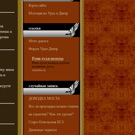
Карта сайта
Мотоциклы Урал и Днепр
ля
ссылки
итично и
срочно
Мото дорога
Форум Урал Днепр
Рени духи номера
Рени духи номера
parfum
наливные духи.
лку анала
reniufa.ru
ть и
икурути
случайная запись
ДОВОДКА МОСТА
Все ли прокладки можно ставить
на герметик? Чем это грозит?
Старо-Оскольская БСЗ
Дисковые тормоза