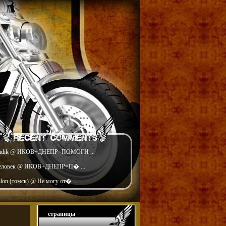
idik @ ИКОВ+ДНЕПР=ПОМОГИ ...
еловек @ ИКОВ+ДНЕПР=П� ...
ilon (томск) @ Не могу от� ...
страницы