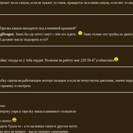
пукает ли из сапуна, если не пукает, то глянь, вращается ли клапан сапуна, если нет, то в
 Тарелка канала находится под клапанной крышкой?
gDragon
: Знать бы где ентот сапут с чём его ядять...
Знаю только что трубка из двигл
й должно масло подсирать и усё!
пойму откуда он у тебя пердит. Позвони на работу мне 229-59-47 и объяснись
убку сапуна на работающем моторе пальцем и если не почуствуеш давления, значит надо
 крышку и смотреть
тата:
твертку упри в тарелку анала клапанного толкателя
о сказал
дель Урала то - а то на новых сапун в другом месте.
ни чего не меняет - масло попорет однозначно.