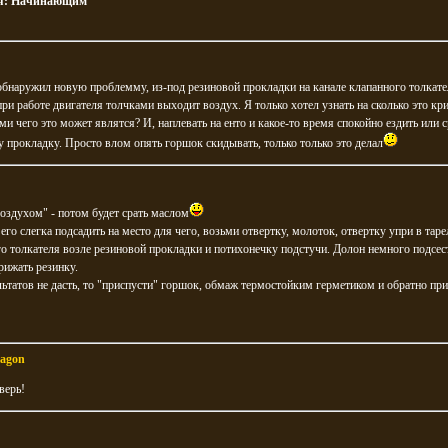
я:
Начинающим
бнаружил новую проблемму, из-под резиновой прокладки на канале клапанного толкате
при работе двигателя толчками выходит воздух. Я только хотел узнать на сколько это кр
и чего это может являтся? И, наплевать на енто и какое-то время спокойно ездить или 
у прокладку. Просто влом опять горшок скидывать, только только это делал
оздухом" - потом будет срать маслом
его слегка подсадить на место для чего, возьми отвертку, молоток, отвертку упри в таре
о толкателя возле резиновой прокладки и потихонечку подстучи. Долон немного подсес
рижать резинку.
льтатов не дасть, то "приспусти" горшок, обмаж термостойким герметиком и обратно пр
agon
верь!