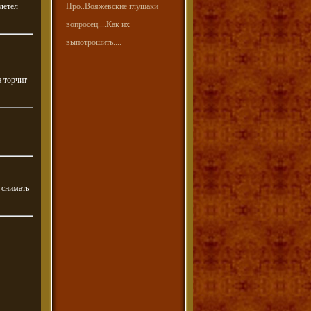
ылетел
Про..Вояжевские глушаки
вопросец....Как их
выпотрошить....
а торчит
 снимать