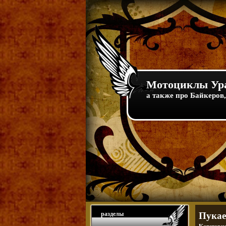
Мотоциклы Ура
а также про Байкеров,
разделы
Пукае