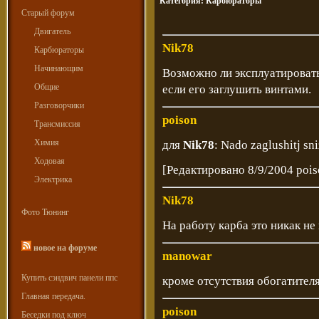
Категория:
Карбюраторы
Старый форум
Двигатель
Nik78
Карбюраторы
Начинающим
Возможно ли эксплуатировать 
Общие
если его заглушить винтами.
Разговорчики
poison
Трансмиссия
Химия
для
Nik78
: Nado zaglushitj sni
Ходовая
[Редактировано 8/9/2004 pois
Электрика
Nik78
Фото Тюнинг
На работу карба это никак не
новое на форуме
manowar
Купить сэндвич панели ппс
кроме отсутствия обогатител
Главная передача.
poison
Беседки под ключ