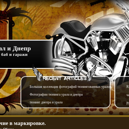
л и Днепр
 баб и гаражи
Большая коллекция фотографий тюнингованных уралов
R
Фотографии тюнинга урала и днепра
ч
тюнинг днепра и урала
P
чие в маркировке.