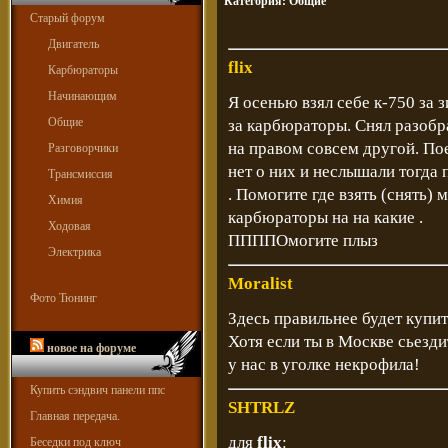
Категория:
Общие
Старый форум
Двигатель
flix
Карбюраторы
Начинающим
Я осенью взял себе к-750 за 
Общие
за карбюраторы. Снял разобра
на правом совсем другой. Пое
Разговорчики
нет о них и неслышали тогда
Трансмиссия
. Помогите где взять (снять) 
Химия
карбюраторы на на какие .
Ходовая
ППППОмогите плыз
Электрика
Moralist
Фото Тюнинг
Здесь правильнее будет купи
Хотя если ты в Москве сьезди
новое на форуме
у нас в уголке некрофила!
Купить сэндвич панели ппс
SHTRLZ
Главная передача.
для
flix
:
Беседки под ключ