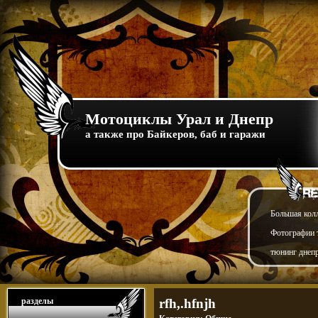
Мотоциклы Урал и Днепр
а также про Байкеров, баб и гаражи
Большая кол
Фотографии т
тюнинг днепр
разделы
rfh,.hfnjh