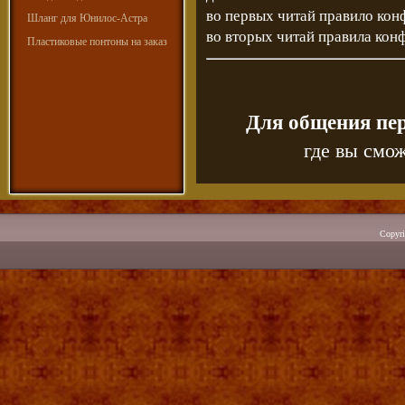
во первых читай правило кон
Шланг для Юнилос-Астра
во вторых читай правила кон
Пластиковые понтоны на заказ
Для общения пе
где вы смож
Copyr