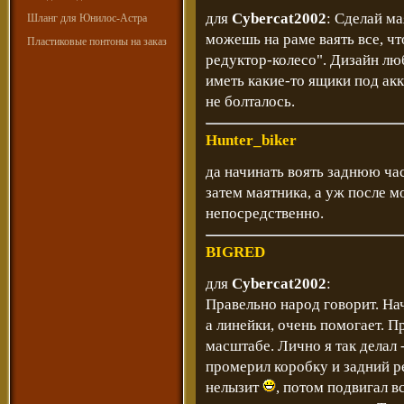
для
Cybercat2002
: Сделай ма
Шланг для Юнилос-Астра
можешь на раме ваять все, чт
Пластиковые понтоны на заказ
редуктор-колесо". Дизайн лю
иметь какие-то ящики под ак
не болталось.
Hunter_biker
да начинать воять заднюю ча
затем маятника, а уж после м
непосредственно.
BIGRED
для
Cybercat2002
:
Правельно народ говорит. Нач
а линейки, очень помогает. П
масштабе. Лично я так делал 
промерил коробку и задний ре
нелызит
, потом подвигал в