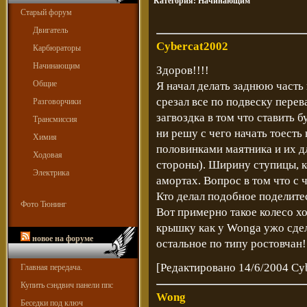
Категория:
Начинающим
Старый форум
Двигатель
Cybercat2002
Карбюраторы
Начинающим
Здоров!!!!
Общие
Я начал делать заднюю часть 
срезал все по подвеску пере
Разговорчики
загвоздка в том что ставить б
Трансмиссия
ни решу с чего начать тоесть
Химия
половинками маятника и их д
Ходовая
стороны). Ширину ступицы, к
Электрика
амортах. Вопрос в том что с 
Кто делал подобное поделитес
Фото Тюнинг
Вот примерно такое колесо хо
крышку как у Wonga ужо сдел
новое на форуме
остальное по типу ростовчан!
[Редактировано 14/6/2004 Cy
Главная передача.
Купить сэндвич панели ппс
Wong
Беседки под ключ