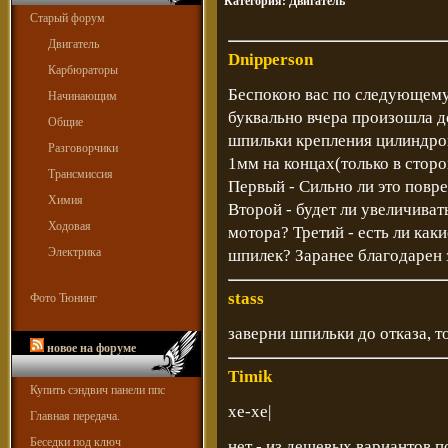
Категория:
Двигатель
Старый форум
Двигатель
Dnipperson
Карбюраторы
Беспокою вас по следующему 
Начинающим
буквально вчера произошла д
Общие
шпильки крепления цилиндров
Разговорчики
1мм на концах(только в сторо
Трансмиссия
Первый - Сильно ли это повре
Химия
Второй - будет ли увеличива
Ходовая
мотора? Третий - есть ли как
Электрика
шпилек? Заранее благодарен 
stass
Фото Тюнинг
заверни шпильки до отказа, т
новое на форуме
Timik
Купить сэндвич панели ппс
хе-хе|
Главная передача.
Беседки под ключ
нет - из дешевых вариантов п