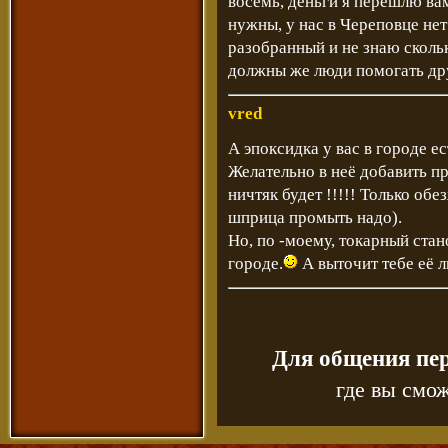
восемь, деньги я перешлю вам
нужны, у нас в Череповце нет
разобранный и не знаю сколь
должны же люди помогать дру
vred
А эпоксидка у вас в городе ес
Желательно в неё добавить п
ничтяк будет !!!!! Только об
шприца промыть надо).
Но, по -моему, токарный стан
городе.
А выточит тебе её л
Для общения пе
где вы смож