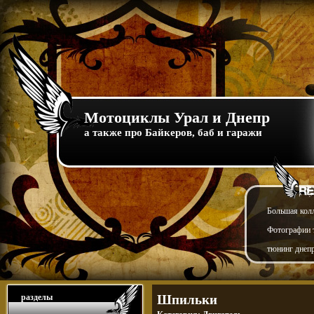
Мотоциклы Урал и Днепр
а также про Байкеров, баб и гаражи
Большая кол
Фотографии т
тюнинг днепр
разделы
Шпильки