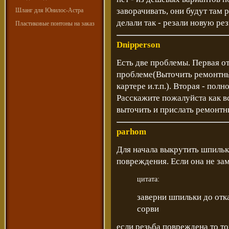
заворачивать, они будут там 
Шланг для Юнилос-Астра
делали так - резали новую ре
Пластиковые понтоны на заказ
Dnipperson
Есть две проблемы. Первая о
проблеме(Выточить ремонтные
картере и.т.п.). Вторая - пол
Расскажите пожалуйста как вс
выточить и прислать ремонтны
parhom
Для начала выкрутить шпильк
повреждения. Если она не зам
цитата:
заверни шпильки до отка
сорви
если резьба повреждена то т