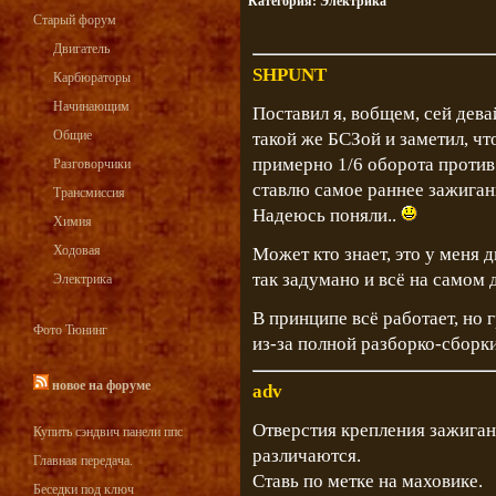
Категория:
Электрика
Старый форум
Двигатель
SHPUNT
Карбюраторы
Начинающим
Поставил я, вобщем, сей девай
Общие
такой же БСЗой и заметил, ч
примерно 1/6 оборота против 
Разговорчики
ставлю самое раннее зажигание
Трансмиссия
Надеюсь поняли..
Химия
Ходовая
Может кто знает, это у меня 
так задумано и всё на самом 
Электрика
В принципе всё работает, но 
Фото Тюнинг
из-за полной разборко-сборки
новое на форуме
adv
Отверстия крепления зажиган
Купить сэндвич панели ппс
различаются.
Главная передача.
Ставь по метке на маховике.
Беседки под ключ