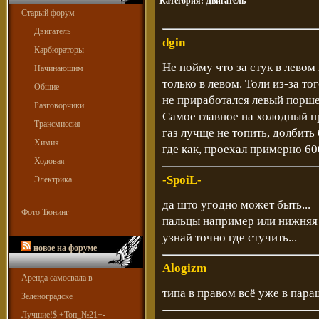
Категория:
Двигатель
Старый форум
Двигатель
dgin
Карбюраторы
Не пойму что за стук в левом
Начинающим
только в левом. Толи из-за т
Общие
не приработался левый поршен
Разговорчики
Самое главное на холодный пр
Трансмиссия
газ лучще не топить, долбить 
Химия
где как, проехал примерно 60
Ходовая
-SpoiL-
Электрика
да што угодно может быть...
Фото Тюнинг
пальцы например или нижняя 
узнай точно где стучить...
новое на форуме
Alogizm
Аренда самосвала в
типа в правом всё уже в пара
Зеленоградске
Лучшие!$ +Топ_№21+-