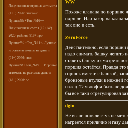
WW
Лицензионные игровые автоматы
Похоже клапана по поршню лу
(15+) 2026: список-6
поршне. Или зазор на клапана
Лучшие!& +Топ_№16++
так оно и есть.
Лицензионные слоты (12+14!)
2026: рейтинг-918+ про
ZeroForce
Лучшие!% +Топ_№11+- Лучшие
Действительно, если поршни н
игровые автоматы на деньги
надо снимать башку, лепить 
(21+) 2026: спис
ставить башку и смотреть пот
Лучшие!# +Топ_№19++ Игровые
поршня остаётся. Правда это 
автоматы на реальные деньги
горшок вместе с башкой, зао
бронзовые втулки в нижней г
(18+) 2026: ре
палец. Там люфта быть не дол
бы всё таки отрегулировал за
dgin
Не вы не поняли стук не мете
нагреется прилично и газу д