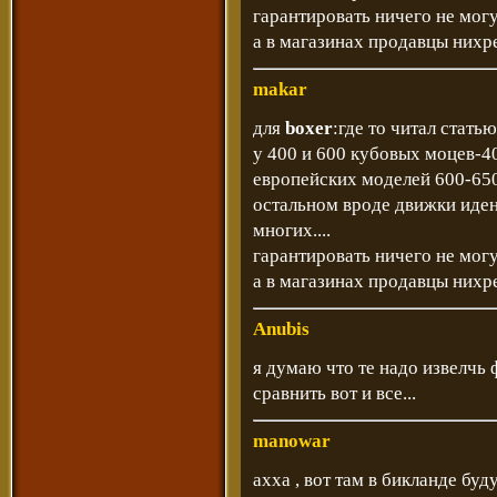
гарантировать ничего не могу,
а в магазинах продавцы нихре
makar
для
boxer
:где то читал стат
у 400 и 600 кубовых моцев-4
европейских моделей 600-650
остальном вроде движки иден
многих....
гарантировать ничего не могу,
а в магазинах продавцы нихр
Anubis
я думаю что те надо извелчь 
сравнить вот и все...
manowar
ахха , вот там в бикланде бу