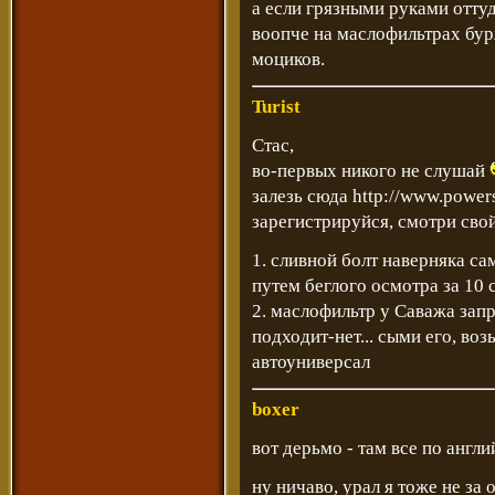
а если грязными руками оттуд
воопче на маслофильтрах бу
моциков.
Turist
Стас,
во-первых никого не слушай
залезь сюда
http://www.powers
зарегистрируйся, смотри сво
1. сливной болт наверняка са
путем беглого осмотра за 10 
2. маслофильтр у Саважа запря
подходит-нет... сыми его, воз
автоуниверсал
boxer
вот дерьмо - там все по англий
ну ничаво, урал я тоже не за о