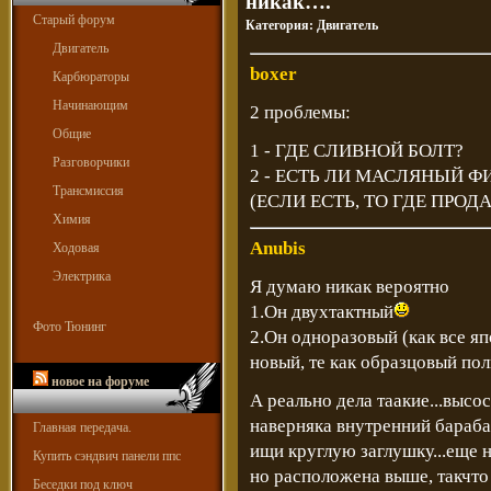
никак….
Старый форум
Категория:
Двигатель
Двигатель
boxer
Карбюраторы
Начинающим
2 проблемы:
Общие
1 - ГДЕ СЛИВНОЙ БОЛТ?
Разговорчики
2 - ЕСТЬ ЛИ МАСЛЯНЫЙ Ф
Трансмиссия
(ЕСЛИ ЕСТЬ, ТО ГДЕ ПРОД
Химия
Anubis
Ходовая
Электрика
Я думаю никак вероятно
1.Он двухтактный
Фото Тюнинг
2.Он одноразовый (как все яп
новый, те как образцовый пол
новое на форуме
А реально дела таакие...высо
наверняка внутренний бараба
Главная передача.
ищи круглую заглушку...еще н
Купить сэндвич панели ппс
но расположена выше, такчто и
Беседки под ключ