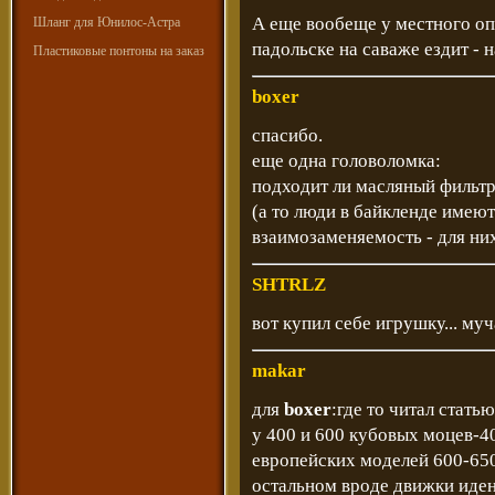
А еще вообеще у местного оп
Шланг для Юнилос-Астра
падольске на саваже ездит - 
Пластиковые понтоны на заказ
boxer
спасибо.
еще одна головоломка:
подходит ли масляный фильтр 
(а то люди в байкленде имеют 
взаимозаменяемость - для ни
SHTRLZ
вот купил себе игрушку... му
makar
для
boxer
:где то читал стат
у 400 и 600 кубовых моцев-4
европейских моделей 600-650
остальном вроде движки иден