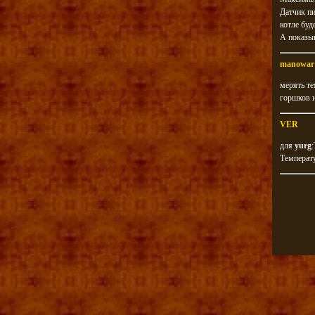
Датчик пи
котле буд
А показыв
manowar
мерять те
горшков и
VER
для
yurg
Температу