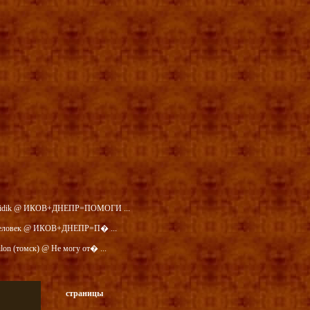
idik @ ИКОВ+ДНЕПР=ПОМОГИ ...
еловек @ ИКОВ+ДНЕПР=П� ...
ilon (томск) @ Не могу от� ...
страницы