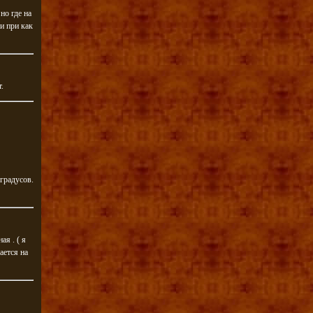
но где на
и при как
.
 градусов.
ая . ( я
ается на