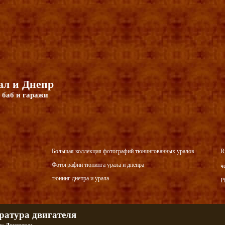
л и Днепр
 баб и гаражи
Большая коллекция фотографий тюнингованных уралов
R
Фотографии тюнинга урала и днепра
ч
тюнинг днепра и урала
P
ратура двигателя