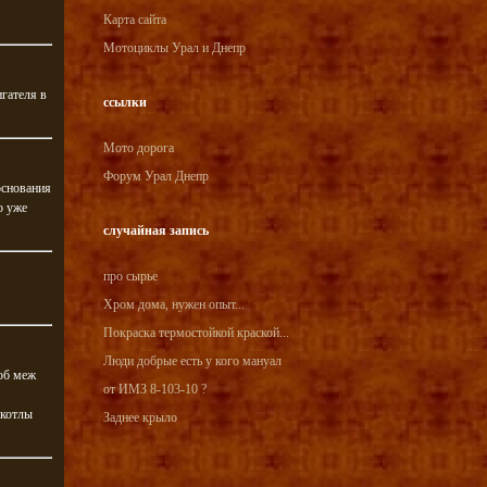
Карта сайта
Мотоциклы Урал и Днепр
гателя в
ссылки
Мото дорога
Форум Урал Днепр
основания
о уже
случайная запись
про сырье
Хром дома, нужен опыт...
Покраска термостойкой краской...
Люди добрые есть у кого мануал
тоб меж
от ИМЗ 8-103-10 ?
 котлы
Заднее крыло