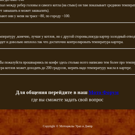
хал между ребер головы и самого котла (на стыке) он там показывает среднюю температ
ет завышать и может зашкалить).
ают они у меня на трасе ~80, по городу ~100.
мпературу ,конечно, лучше у котлов, но с другой стороны,покуда картер холодный-отвод
дет и довольно неплохо.так что достаточно контролировать температура картера.
:Ты пожалуйста прошвырнись по конфе здесь столько всего написано тем более про темпе
ра котлов может доходить до 200 градусов, мерить надо температуру масла в картере.
Для общения перейдите в наш
Мото Форум
где вы сможете задать свой вопрос
Copyright © Мотоциклы Урал и Днепр