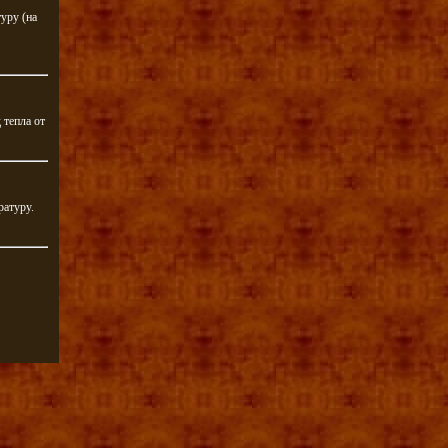
уру (на
 тепла от
ратуру.