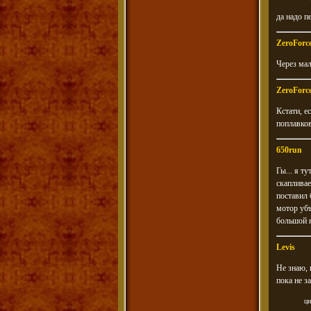
да надо п
ZeroForc
Через мал
ZeroForc
Кстати, е
поплавко
650run
Гы... я т
скапливае
поставил 
мотор убъ
большой н
Levis
Не знаю, 
пока не за
ци