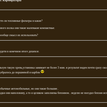
я:
Карбюраторы
ете-ли топливные фильтры и какие?
ового волка они такие маленькие компактные.
вообще смысл их использовать?
будети в конечном итоге дешевле.
ьзую такую хрень,установка занимает не более 3 мин. и результат виден почти сразу ско
добралось до поршневой и карбов.
обычные автомобильные, но они такие большие..
здки они наполовину, а то и целиком заполнены бензином.. неделю не поездил бензин ис