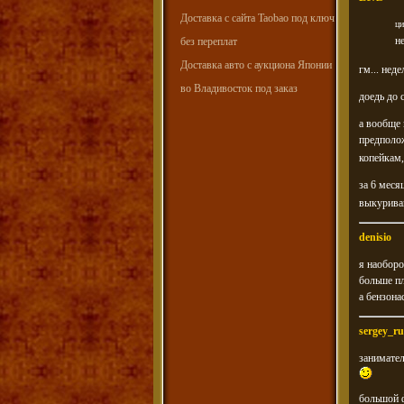
Доставка с сайта Taobao под ключ
ци
н
без переплат
Доставка авто с аукциона Японии
гм... неде
во Владивосток под заказ
доедь до 
а вообще 
предполож
копейкам,
за 6 меся
выкуриваю
denisio
я наобор
больше п
а бензонас
sergey_ru
занимате
большой ф