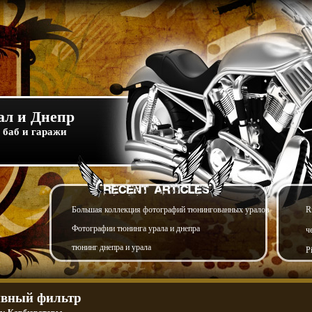
л и Днепр
 баб и гаражи
Большая коллекция фотографий тюнингованных уралов
R
Фотографии тюнинга урала и днепра
ч
тюнинг днепра и урала
P
вный фильтр