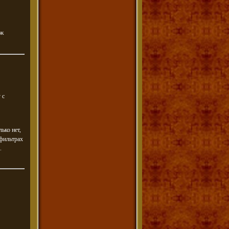
ож
 с
ько нет,
 фильтрах
.