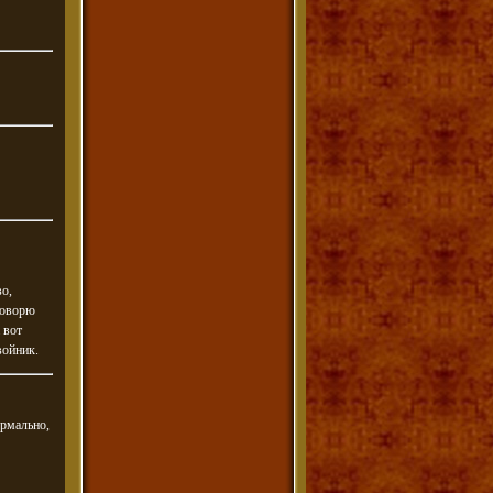
во,
говорю
 вот
войник.
ормально,