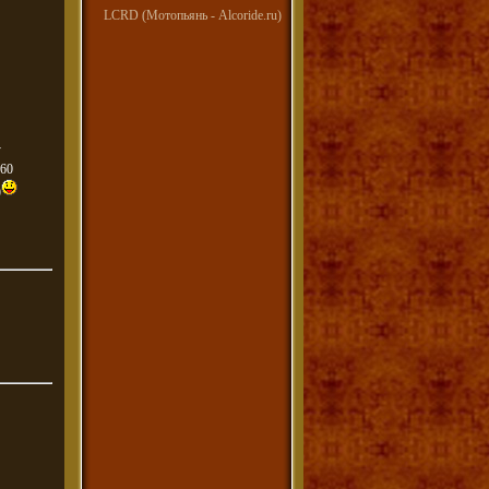
LCRD (Мотопьянь - Alcoride.ru)
у
 60
)