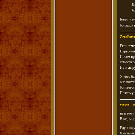
К
б
Блин, у м
большой и
ZeroForc
Если тече
Перво-нап
Потом про
атмосфер
Ну и дыру
У кого ба
оно посте
болтается
Поэтому к
sergey_ru
не в тему
Владимир
Еду я на 
Я останав