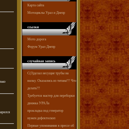
Карта сайта
Мотоциклы Урал и Днепр
ссылки
Мото дорога
Форум Урал Днепр
случайная запись
С(З)делал несущие трубы на
вилку. Оказались из титана!!! Что
лько
делать!!!
Требуется мастер для переборки
движка УРАЛа
прокладка под генератор
парился
нужен дефектоскоп
Первые упоминания в прессе об