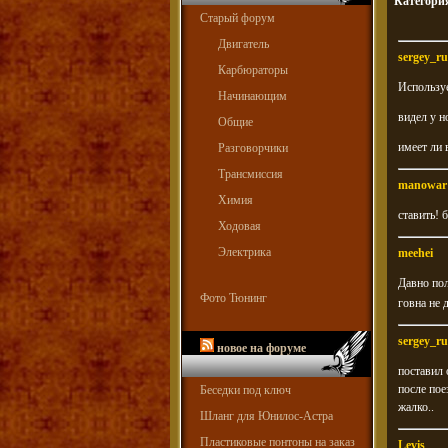
Категори
Старый форум
Двигатель
sergey_ru
Карбюраторы
Использу
Начинающим
видел у н
Общие
имеет ли 
Разговорчики
Трансмиссия
manowar
Химия
ставить! 
Ходовая
Электрика
meehei
Давно пол
Фото Тюнинг
говна не 
sergey_ru
новое на форуме
поставил 
после пое
Беседки под ключ
жалко..
Шланг для Юнилос-Астра
Пластиковые понтоны на заказ
Levis