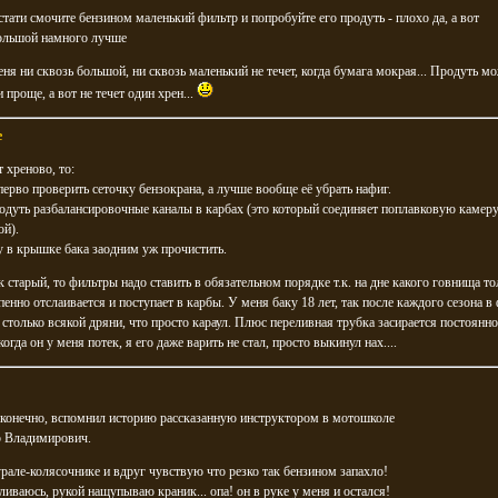
стати смочите бензином маленький фильтр и попробуйте его продуть - плохо да, а вот
ольшой намного лучше
еня ни сквозь большой, ни сквозь маленький не течет, когда бумага мокрая... Продуть м
 проще, а вот не течет один хрен...
e
т хреново, то:
ерво проверить сеточку бензокрана, а лучше вообще её убрать нафиг.
дуть разбалансировочные каналы в карбах (это который соединяет поплавковую камеру
ой).
 в крышке бака заодним уж прочистить.
к старый, то фильтры надо ставить в обязательном порядке т.к. на дне какого говнища тол
пенно отслаивается и поступает в карбы. У меня баку 18 лет, так после каждого сезона в
 столько всякой дряни, что просто караул. Плюс переливная трубка засирается постоянно
огда он у меня потек, я его даже варить не стал, просто выкинул нах....
 конечно, вспомнил историю рассказанную инструктором в мотошколе
 Владимирович.
урале-колясочнике и вдруг чувствую что резко так бензином запахло!
ливаюсь, рукой нащупываю краник... опа! он в руке у меня и остался!