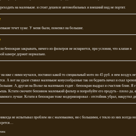
ереходить на маленькие. и стоят дешевле автомобильных и внешний вид не портят.
e
енькие течет хуже. У меня были, поменял на большие.
e
сли бензокран закрывать, ничего из фильтров не испаряется, при условии, что клапан в
вой камере держит нормально.
ут на иже с ними мучался, поставил какой то специальный мото по 45 руб. в нем воздух не
тся. А вот на урале ставил маленькие конусообразные так он беднить начал и ехал хрено
большие. А друган на Волке на маленьких ездит - бензокран выдрал и счастлив блин. Я 
ешь. Кстати смочите бензином маленький фильтр и попробуйте его продуть - плохо да, а
амного лучше. Кстати я бензокран тоже модернизировал - отстойник убрал, накрутил д
никогда не испытывал проблем ни с маленькими, ни с большими, е текло из них всегда н
срется....
тата: