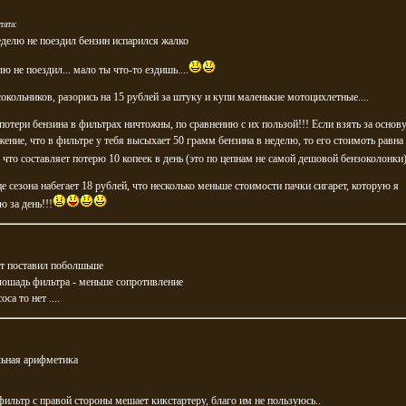
тата:
еделю не поездил бензин испарился жалко
лю не поездил... мало ты что-то ездишь....
сокольников, разорись на 15 рублей за штуку и купи маленькие мотоцихлетные....
потери бензина в фильтрах ничтожны, по сравнению с их пользой!!! Если взять за основ
ение, что в фильтре у тебя высыхает 50 грамм бензина в неделю, то его стоимоть равна
 что составляет потерю 10 копеек в день (это по цепнам не самой дешовой бензоколонки
це сезона набегает 18 рублей, что несколько меньше стоимости пачки сигарет, которую я
 за день!!!
от поставил поболшьше
лошадь фильтра - меньше сопротивление
оса то нет ....
льная арифметика
ильтр с правой стороны мешает кикстартеру, благо им не пользуюсь..