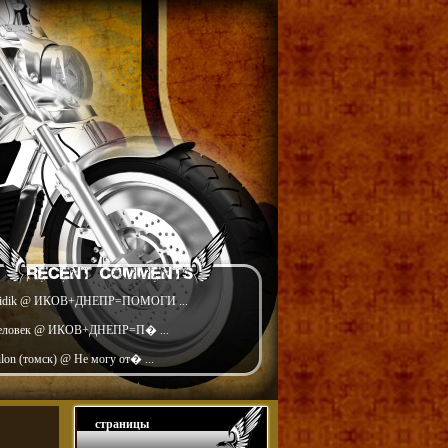
idik @ ИКОВ+ДНЕПР=ПОМОГИ ...
еловек @ ИКОВ+ДНЕПР=П� ...
ilon (томск) @ Не могу от� ...
страницы