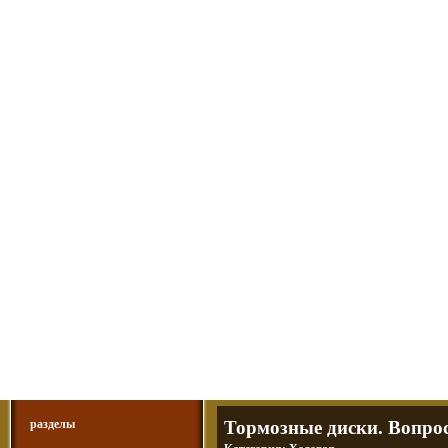
Мотоциклы Урал и Днепр
а также про Байкеров, баб и гаражи
Большая кол
Фотографии т
тюнинг днепр
разделы
Тормозные диски. Вопрос