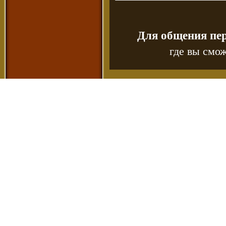
Для общения пе
где вы смож
Copyr