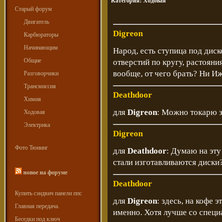
Категория:
Ходовая
Старый форум
Двигатель
Digreon
Карбюраторы
Начинающим
Народ, есть ступица под диск
Общие
отверстий по кругу, растояния
вообще, от чего брать? Ни Иж
Разговорчики
Трансмиссия
Deathdoor
Химия
для
Digreon
: Можно токарю з
Ходовая
Электрика
Digreon
Фото Тюнинг
для
Deathdoor
: Думаю на эту
стали изготавливаются диски
новое на форуме
Deathdoor
Купить сэндвич панели ппс
для
Digreon
: здесь, на кофе 
Главная передача.
именно. Хотя лучше со специ
Беседки под ключ