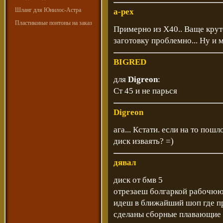
Шланг для Юнилос-Астра
a-pex
Пластиковые понтоны на заказ
Примерно из Х40.. Ваще круто
заготовку проблемно... Ну и 
BIGRED
для
Digreon
:
Ст 45 и не парься
Digreon
ага... Кстати. если на то пош
диск изваять? =)
дявал
диск от бмв 5
отрезаеш болгаркой рабочюю
идеш в ближайший шоп где п
сделаны сборные плавающие 