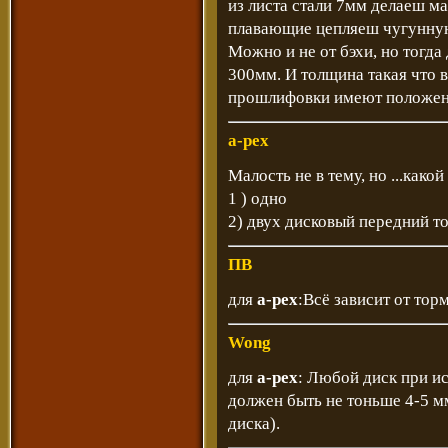
из листа стали 7мм делаеш ма
плавающие цепляеш чугунную
Можно и не от бэхи, но тогда
300мм. И толщина такая что 
прошлифовки имеют положен
a-pex
Малость не в тему, но ...како
1 ) одно
2) двух дисковый передний тор
ПВ
для
a-pex
:Всё зависит от тор
Wong
для
a-pex
: Любой диск при и
должен быть не тоньше 4-5 м
диска).