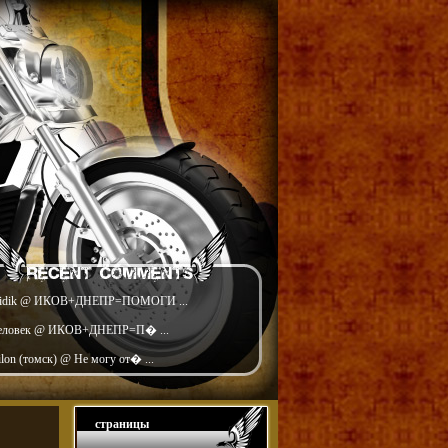
idik @ ИКОВ+ДНЕПР=ПОМОГИ ...
еловек @ ИКОВ+ДНЕПР=П� ...
ilon (томск) @ Не могу от� ...
страницы