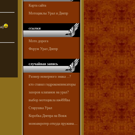
Карта сайта
Мотоциклы Урал и Днепр
ка)
ссылки
Мото дорога
Форум Урал Днепр
случайная запись
Размер номерного знака ...?
кто ставил гидрокомпенсаторы
зазоров клапанов на урал?
выбор мотоцикла иж49Ява
Старушка Урал
Коробка Днепра на Вояж
моноамротер-откуда пружина....