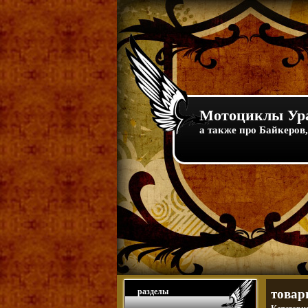
Мотоциклы Ура
а также про Байкеров,
разделы
товар