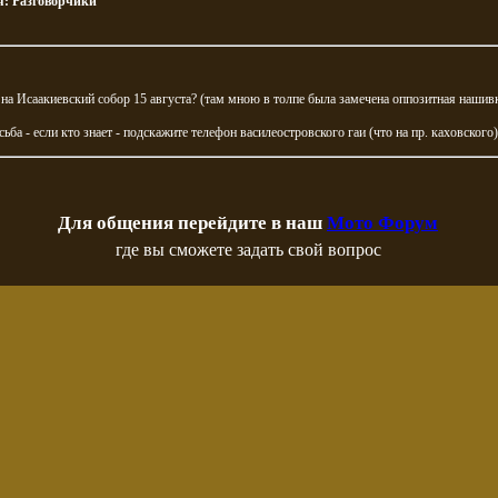
я:
Разговорчики
 на Исаакиевский собор 15 августа? (там мною в толпе была замечена оппозитная нашив
сьба - если кто знает - подскажите телефон василеостровского гаи (что на пр. каховского)
Для общения перейдите в наш
Мото Форум
где вы сможете задать свой вопрос