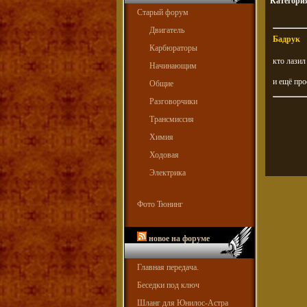
Категори
Старый форум
Двигатель
Бадрук
Карбюраторы
кто лазил
Начинающим
и ещё про
Общие
Разговорчики
Трансмиссия
Химия
Ходовая
Электрика
Фото Тюнинг
новое на форуме
Главная передача.
Беседки под ключ
Шланг для Юнилос-Астра