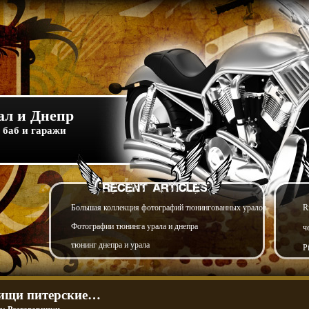
л и Днепр
 баб и гаражи
Большая коллекция фотографий тюнингованных уралов
R
Фотографии тюнинга урала и днепра
ч
тюнинг днепра и урала
P
ищи питерские…