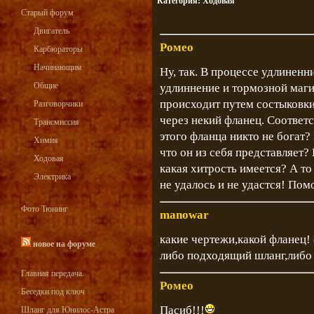
Категория:
Ходовая
Старый форум
Двигатель
Ромео
Карбюраторы
Начинающим
Ну, так. В процессе удлиненн
Общие
удлиннение и тормозной маги
происходит путем состыковки
Разговорчики
через некий фланец. Соответ
Трансмиссия
этого фланца никто не богат?
Химия
что он из себя представляет?
Ходовая
какая хитрость имеется? А то
Электрика
не удалось и не удастся! Помо
Фото Тюнинг
manowar
какие чертежи,какой фланец!
новое на форуме
либо подходящий шланг,либ
Главная передача.
Ромео
Беседки под ключ
Пасиб!!!
Шланг для Юнилос-Астра