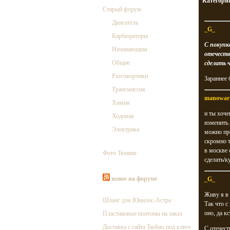
Категори
Старый форум
Двигатель
_G_
Карбюраторы
С покупк
Начинающим
отечеств
Общие
сделать 
Разговорчики
Зараннее б
Трансмиссия
manowar
Химия
и ты хоче
Ходовая
изменить.
Электрика
можно пре
скромно т
в москве 
Фото Тюнинг
сделать/к
новое на форуме
_G_
Живу я в 
Шланг для Юнилос-Астра
Так что с
оно, да к
Пластиковые понтоны на заказ
Доставка с сайта Taobao под ключ
С отечес