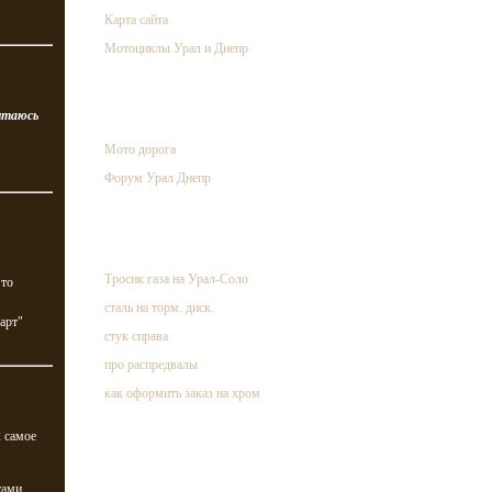
Карта сайта
Мотоциклы Урал и Днепр
ссылки
ытаюсь
Мото дорога
Форум Урал Днепр
случайная запись
Тросик газа на Урал-Соло
 то
сталь на торм. диск.
дарт"
стук справа
про распредвалы
как оформить заказ на хром
2 самое
тами