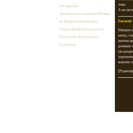
тоже.
без переплат
А на скол
Доставка авто с аукциона Японии
Евгений
во Владивосток под заказ
Раздел имущества супругов в
Наверно в
вилку, ст
Пятигорске, Кисловодске,
вытачи дв
Ессентуках
длиньше с
где раздв
хорошеньк
конечно 
[Редактир