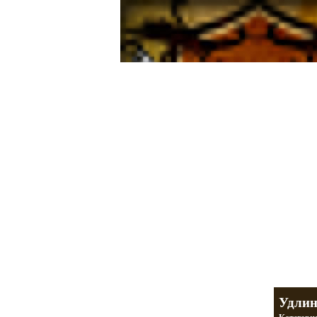
Мотоциклы Ура
а также про Байкеров,
разделы
Удлин