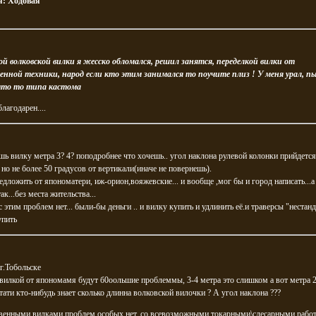
я:
Ходовая
ой волковской вилки я жесско обломался, решил занятся, переделкой вилки от
енной техники, народ если кто этим занимался то поучите плиз ! У меня урал, п
что то типа кастома
лагодарен....
шь вилку метра 3? 4? поподробнее что хочешь.. угол наклона рулевой колонки прийдется
 но не более 50 градусов от вертикали(иначе не повернешь).
дложить от япономатери, иж-орион,вояжевские... и вообще ,мог бы и город написать...а
ак...без места жительства...
с этим проблем нет... были-бы деньги .. и вилку купить и удлинить её.и траверсы "нестан
упить
г.Тобольске
 вилкой от япономамя будут б0оольшие проблеммы, 3-4 метра это слишком а вот метра 
стати кто-нибудь знает сколько длинна волковской вилочки ? А угол наклона ???
твенными вилками проблем особых нет, со всевозможными токарными\слесарными рабо