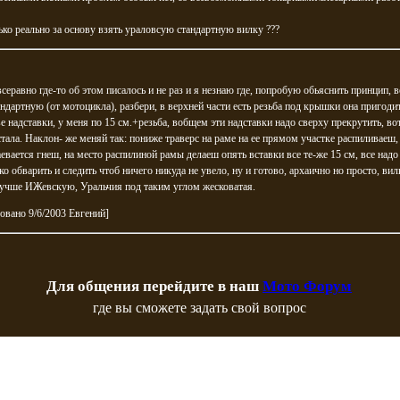
ько реально за основу взять ураловсую стандартную вилку ???
серавно где-то об этом писалось и не раз и я незнаю где, попробую обьяснить принцип, 
андартную (от мотоцикла), разбери, в верхней части есть резьба под крышки она пригоди
е надставки, у меня по 15 см.+резьба, вобщем эти надставки надо сверху прекрутить, вот
тала. Наклон- же меняй так: пониже траверс на раме на ее прямом участке распиливаеш,
аевается гнеш, на место распилиной рамы делаеш опять вставки все те-же 15 см, все надо
о обварить и следить чтоб ничего никуда не увело, ну и готово, архаично но просто, вил
лучше ИЖевскую, Уральчия под таким углом жесковатая.
овано 9/6/2003 Евгений]
Для общения перейдите в наш
Мото Форум
где вы сможете задать свой вопрос
Copyright © Мотоциклы Урал и Днепр