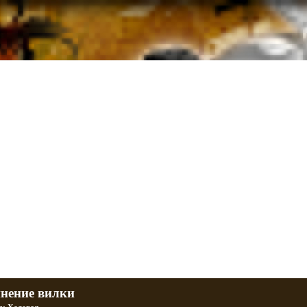
л и Днепр
 баб и гаражи
Большая коллекция фотографий тюнингованных уралов
R
Фотографии тюнинга урала и днепра
ч
тюнинг днепра и урала
P
нение вилки