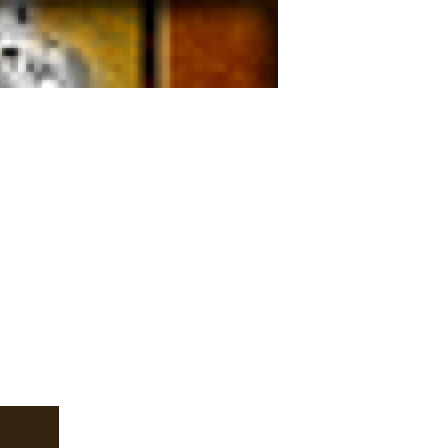
idik @ ИКОВ+ДНЕПР=ПОМОГИ ...
еловек @ ИКОВ+ДНЕПР=П� ...
ilon (томск) @ Не могу от� ...
страницы