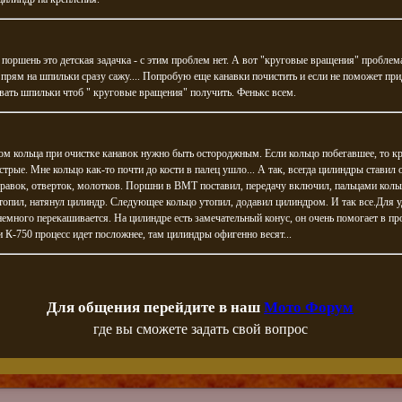
 поршень это детская задачка - с этим проблем нет. А вот "круговые вращения" проблема
прям на шпильки сразу сажу.... Попробую еще канавки почистить и если не поможет при
ать шпильки чтоб " круговые вращения" получить. Фенькс всем.
м кольца при очистке канавок нужно быть остороджным. Если кольцо побегавшее, то к
рые. Мне кольцо как-то почти до кости в палец ушло... А так, всегда цилиндры ставил о
равок, отверток, молотков. Поршни в ВМТ поставил, передачу включил, пальцами коль
топил, натянул цилиндр. Следующее кольцо утопил, додавил цилиндром. И так все.Для 
емного перекашивается. На цилиндре есть замечательный конус, он очень помогает в про
 К-750 процесс идет посложнее, там цилиндры офигенно весят...
Для общения перейдите в наш
Мото Форум
где вы сможете задать свой вопрос