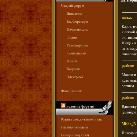
Категори
Старый форум
Двигатель
smaxx
Карбюраторы
Кароч, вч
Начинающим
книжкой х
Общие
стягиваю
И еще - в
Разговорчики
из-за нар
Трансмиссия
наплювать
Химия
parhom
Ходовая
Можно и б
Электрика
края коль
вопщем.
Фото Тюнинг
parhom
новое на форуме
Вдогонку:
цилиндре 
Купить сэндвич панели ппс
Misha_B
Главная передача.
И нагар и
Беседки под ключ