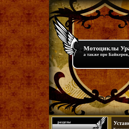
Мотоциклы Ура
а также про Байкеров,
разделы
Устан