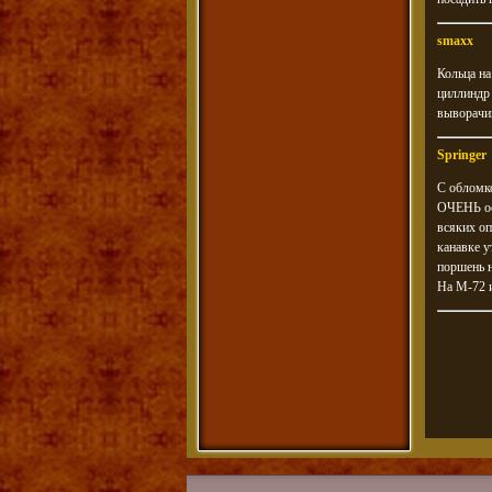
smaxx
Кольца на
циллиндр 
выворачив
Springer
С обломко
ОЧЕНЬ ост
всяких оп
канавке у
поршень н
На М-72 и