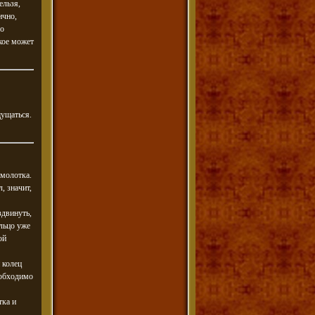
ельзя,
ично,
до
кое может
щущаться.
 молотка.
, значит,
здвинуть,
льцо уже
ой
 колец
еобходимо
тка и