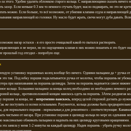
з-за этого. Удобно удалять обломком старого кольца. С направляющими сказать ничего н
ть зазор. Если меньше 0.3 мм то немного стучать будет, масло поджирать, но это не крет
атать можно. Если больше, то всё возможно, от убиения клапана седла и направляющей 
ывания направляющей из головки. Ну масло будет жрать, свечи могут дуба давать. Вся
озможно нагар остался - я его просто очищалкой какой-то пытался растворить.
аправляющих я не мерил, но по ощущениям клапан в них можно пошатать и это будет о
пе прошлый год отездил - попробую еще.
к
ендую установку поршневых колец вообще без ничего. Одними пальцами да + ручка от
я это так. Под юбку поршня подклатывается ручка от молотка, чтобы поршень не убежал
ртера при напихивании на поршень цилиндра. Затем на поршень надевается самое нижнее
ное кольцо. Большими пальцами за концы колец необходимо из необходимо немного ра
роной кольца , противоположной концам наискось одеть на поршень. ЗАтем раздвигая ко
у поршня за концы, но -
непременно наискось
, вперед целой стороной догнать до нужн
Так же поступить со всеми остальными. Разумеется, кольца должны быть предварительно
, для нормального поршня - нормальные,а для ремонтного - соответствующие. Канавки
ть чистыми от нагара. При установке поршня в цилиндр кольца по мере их одевания н
но максимально обжимать пальцами и надевать на них цилиндр круговыми вращениями.
 эта заняла у меня 1-2 минуты на каждый цилиндр. Надев поршень - убрать ручку моло
цилиндр на крепления.