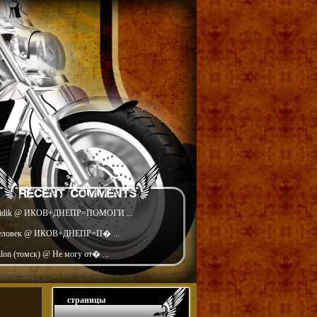
idik @ ИКОВ+ДНЕПР=ПОМОГИ ...
еловек @ ИКОВ+ДНЕПР=П� ...
ilon (томск) @ Не могу от� ...
страницы