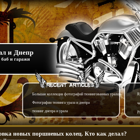
л и Днепр
 баб и гаражи
Большая коллекция фотографий тюнингованных уралов
R
Фотографии тюнинга урала и днепра
ч
тюнинг днепра и урала
P
овка новых поршневых колец. Кто как делал?