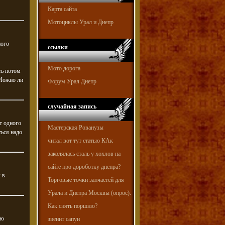
Карта сайта
Мотоциклы Урал и Днепр
ного
ссылки
Мото дорога
ть потом
 Можно ли
Форум Урал Днепр
случайная запись
т одного
Мастерская Рованузы
ться надо
читал вот тут статью КАк
заколялась сталь у хохлов на
сайте про дороботку днепра?
 в
Торговые точки запчастей для
Урала и Днепра Москвы (опрос).
Как снять поршню?
ью
звенит сапун