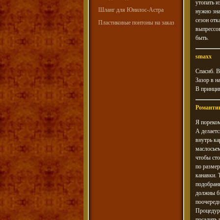
утопать и
Шланг для Юнилос-Астра
нужно зна
сезон отк
Пластиковые понтоны на заказ
выпрессов
быть.
smaxx
Спасиб. В
Зазор в н
В принци
Романти
Я пореком
А делаетс
внутрь ка
маслосьем
чтобы сто
по размер
канавки. 
подобраны
должны бы
поочеред
Процедура
посадить 