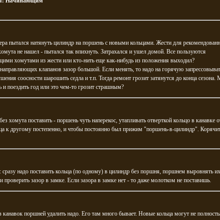
я:
Начинающим
ера пытался натянуть цилиндр на поршень с новыми кольцами. Жести для рекомендован
омута не нашел - пытался так впихнуть. Затрахался и ушел домой. Все пользуются
щими хомутами из жести или кто-нить еще как-нибудь из положения выходил?
 направляющих клапанов зазор большой. Если менять, то надо на горячую запрессовыва
ушения соосности шарошить седла и т.п. Тогда ремонт грозит затянутся до конца сезона.
 и поездить год или это чем-то грозит страшным?
ез хомута поставить - поршень чуть наперекос, утапливать отверткой кольцо в канавке о
ца к другому постепенно, и чтобы постоянно был прижим "поршень-в-цилиндр". Корячи
 сразу надо поставить кольца (по одному) в цилиндр без поршня, поршнем выровнять их
и проверить зазор в замке. Если зазора в замке нет - то даже молотком не поставишь.
з канавок поршней удалить надо. Его там много бывает. Новые кольца могут не полност