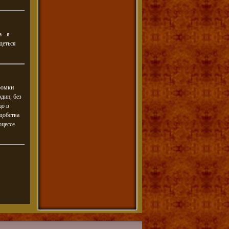
 - я
деться
ромки
дин, без
цо в
удобства
цессе.