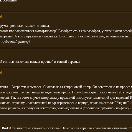
я:
Ходовая
d
рума пролистал, может не нашел.
азом кто засухаривает аммортизатор? Разобрать-то я его разобрал, унутренности переб
аправил. А вот с пружиной - закавыка. Винтовые стяжки не лезут под верхний стакан... 
д требуемый размер?
й стяни.в несколько витков прочной и тонкой веревки
d
:
ифига... Вчера так и пытался. Сначала взял капроновый шнур. Он естественно не пролез
и пружиной. Расплел шнур на отдельные пряди. Получилось три стяжки через 120 граду
ости). Так и в этом случае зазор между пружиной и корпусом маленький для веревки! К
аживать пружину - расплетеннай шнур перерезался о корпус, пружина сказала "бздынь" и
ного размера, а я получил некоторую долю адреналина (хорошо не пружиной по фейсу).
_Bad
:А ты вместе со стаканом осаживай .Зацепись за верхний край стакана стяжками , т