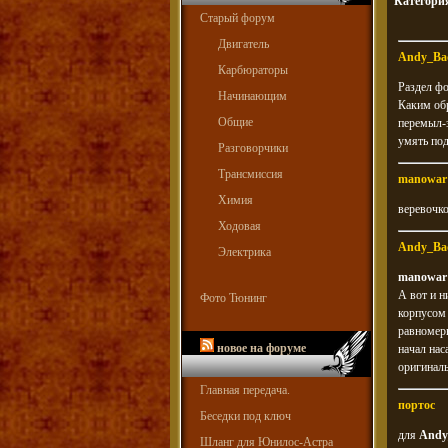
Категори
Старый форум
Двигатель
Andy_Ba
Карбюраторы
Раздел фо
Начинающим
Каким обр
Общие
перемыл-з
умять по
Разговорчики
Трансмиссия
manowar
Химия
веревочко
Ходовая
Andy_Ba
Электрика
manowar
А вот и н
Фото Тюнинг
корпусом 
равномерн
новое на форуме
начал нас
оригиналь
Главная передача.
портос
Беседки под ключ
для
Andy
Шланг для Юнилос-Астра