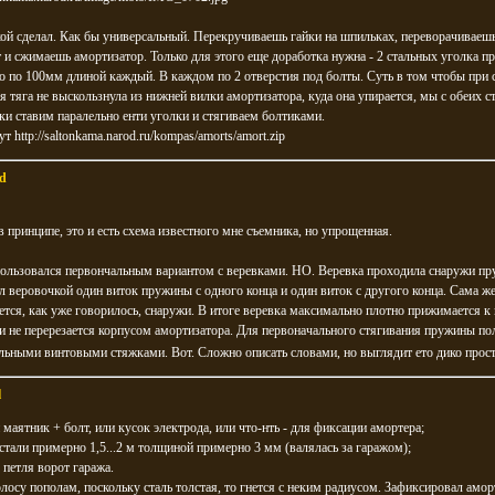
кой сделал. Как бы универсальный. Перекручиваешь гайки на шпильках, переворачиваеш
 и сжимаешь амортизатор. Только для этого еще доработка нужна - 2 стальных уголка п
то по 100мм длиной каждый. В каждом по 2 отверстия под болты. Суть в том чтобы при
я тяга не выскользнула из нижней вилки амортизатора, куда она упирается, мы с обеих с
ки ставим паралельно енти уголки и стягиваем болтиками.
тут
http://saltonkama.narod.ru/kompas/amorts/amort.zip
d
в принципе, это и есть схема известного мне съемника, но упрощенная.
пользовался первончальным вариантом с веревками. НО. Веревка проходила снаружи п
ял веровочкой один виток пружины с одного конца и один виток с другого конца. Сама ж
ется, как уже говорилось, снаружи. В итоге веревка максимально плотно прижимается к
 не перерезается корпусом амортизатора. Для первоначального стягивания пружины по
ьными винтовыми стяжками. Вот. Сложно описать словами, но выглядит ето дико прос
l
 маятник + болт, или кусок электрода, или что-нть - для фиксации амортера;
 стали примерно 1,5...2 м толщиной примерно 3 мм (валялась за гаражом);
 петля ворот гаража.
лосу пополам, поскольку сталь толстая, то гнется с неким радиусом. Зафиксировал амор