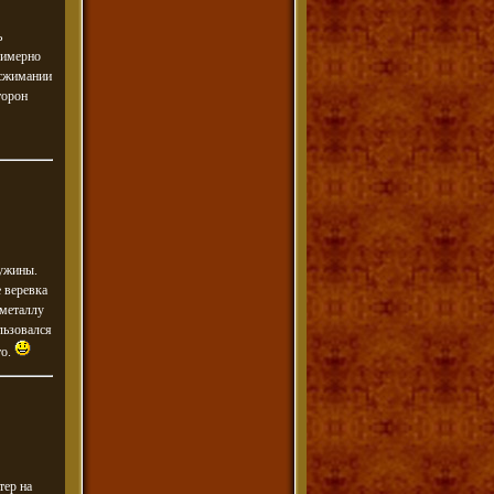
ь
римерно
 сжимании
торон
ружины.
е веревка
 металлу
льзовался
то.
тер на