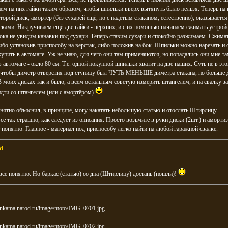
ем на них гайки таким образом, чтобы шпильки вверх вытянуть было нельзя. Теперь на
торой диск, амортёр (без сухарей ещё, но с надетым стаканом, естественно), оказывается
ками. Накручиваем ещё две гайки - верхних, и с их помощью начинаем сжимать устрой
пока не увидим канавки под сухари. Теперь ставим сухари и спокойно разжимаем. Сжима
ибо установив приспособу на верстак, либо положив на бок. Шпильки можно нарезать и 
упить в автомаге. Уж не знаю, для чего они там применяются, но попадались они мне т
 автомаге - окло 80 см. Т.е. одной покупной шпильки хватит на две наших. Суть не в это
- чтобы диметр отверстия под ступицу был ЧУТЬ МЕНЬШЕ диметра стакана, но больше 
В моих дисках так и было, а всем остальным советую измерить штангелем, и на свалку з
дти со штангелем (или с амортёром)
.
нятно объяснил, в принципе, могу накатать небольшую статью и отослать Штирлицу.
всё так страшно, как следует из описания. Просто возьмите в руки диски (2шт.) и амортиз
т понятно. Главное - материал под приспособу легко найти на любой гаражной свалке.
d
все понятно. Но баркас (статью) со дна (Штирлицу) достань (пошли)!
ltonkama.narod.ru/image/moto/IMG_0701.jpg
ltonkama.narod.ru/image/moto/IMG_0702.jpg