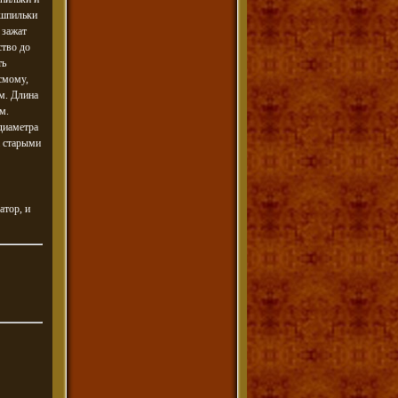
 шпильки
 зажат
ство до
ть
смому,
ам. Длина
м.
диаметра
а старыми
атор, и