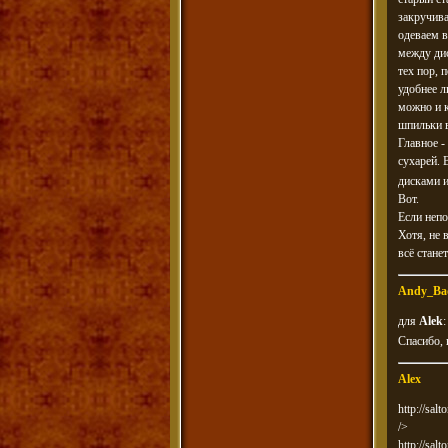
закручива
одеваем в
между дис
тех пор, 
удобнее л
можно и к
шпильки в
Главное 
сухарей. 
дисками и
Вот.
Если непо
Хотя, не 
всё стане
Andy_Ba
для
Alek
:
Спасибо, 
Alex
http://sa
/>
http://sa