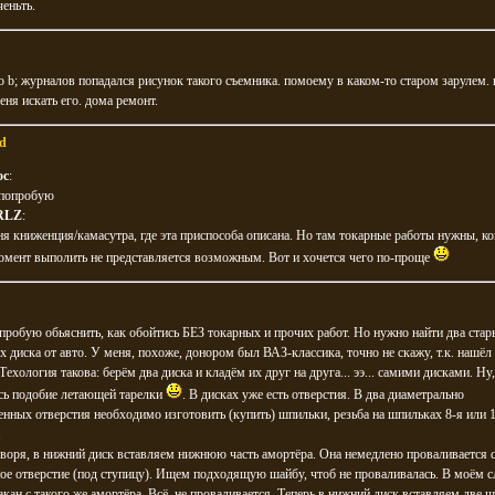
еньть.
о b; журналов попадался рисунок такого съемника. помоему в каком-то старом зарулем. 
еня искать его. дома ремонт.
d
ос
:
 попробую
RLZ
:
ня книженция/камасутра, где эта приспособа описана. Но там токарные работы нужны, ко
омент выполить не представляется возможным. Вот и хочется чего по-проще
пробую обьяснить, как обойтись БЕЗ токарных и прочих работ. Но нужно найти два ста
 диска от авто. У меня, похоже, донором был ВАЗ-классика, точно не скажу, т.к. нашёл 
Техология такова: берём два диска и кладём их друг на друга... ээ... самими дисками. Ну
сь подобие летающей тарелки
. В дисках уже есть отверстия. В два диаметрально
нных отверстия необходимо изготовить (купить) шпильки, резьба на шпильках 8-я или 1
.
воря, в нижний диск вставляем нижнюю часть амортёра. Она немедлено проваливается 
ое отверстие (под ступицу). Ищем подходящую шайбу, чтоб не проваливалась. В моём с
акан с такого же амортёра. Всё, не проваливается. Теперь в нижний диск вставляем две 