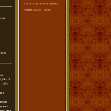
Чиста теоретически степень
сжатия и октан. чесло
но не
их на
рых
диски за
, чтобы
0-я,
сквозь
лучае -
шпильки и