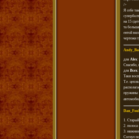
/>
Я себе та
суперболт
на 15 где
та больша
ентой вил
чертежи 
Andy_Ba
для
Alex
:
Спасибо, 
для
Всех
:
Таки вос
Т.е. цепл
располага
пружины и
автомобил
Dan_Fou
1. Старый
2. полоса
3. нижняя
Согнул по