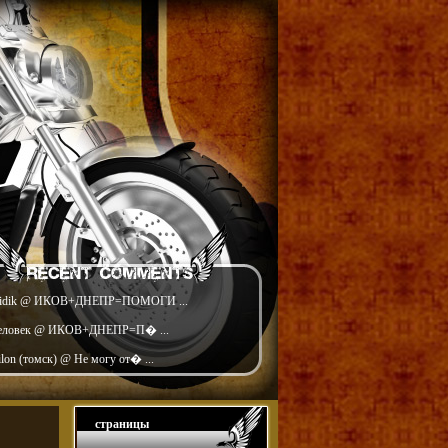
idik @ ИКОВ+ДНЕПР=ПОМОГИ ...
еловек @ ИКОВ+ДНЕПР=П� ...
ilon (томск) @ Не могу от� ...
страницы