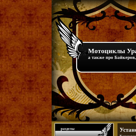
Мотоциклы Ура
а также про Байкеров,
разделы
Устан