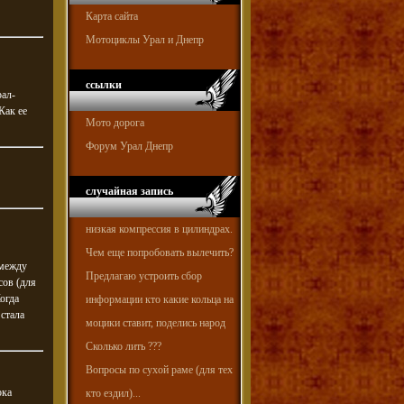
Карта сайта
Мотоциклы Урал и Днепр
ссылки
рал-
Как ее
Мото дорога
Форум Урал Днепр
случайная запись
низкая компрессия в цилиндрах.
Чем еще попробовать вылечить?
 между
Предлагаю устроить сбор
сов (для
огда
информации кто какие кольца на
 стала
моцики ставит, поделись народ
Сколько лить ???
Вопросы по сухой раме (для тех
ока
кто ездил)...