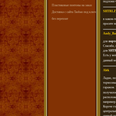
подложи ч
Пластиковые понтоны на заказ
SHTRLZ
Доставка с сайта Taobao под ключ
без переплат
в каком-т
просите м
Andy_Ba
для
порт
Спасибо,
для
SHT
Есть у ме
данный м
Alek
Ладно, по
тормозных
гаражом. 
получило
расположе
например
Короче го
центральн
старый ст