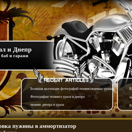
л и Днепр
 баб и гаражи
Большая коллекция фотографий тюнингованных уралов
R
Фотографии тюнинга урала и днепра
ч
тюнинг днепра и урала
P
овка пужины в аммортизатор