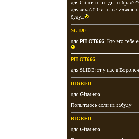
для Gitarero: эт где ты брал?
для sova200: а ты не можеш н
буду...
SLIDE
для
PILOT666
: Кто это теб
PILOT666
для SLIDE: эт у нас в Вороне
BIGRED
для
Gitarero
:
Попытаюсь если не забуду
BIGRED
для
Gitarero
: