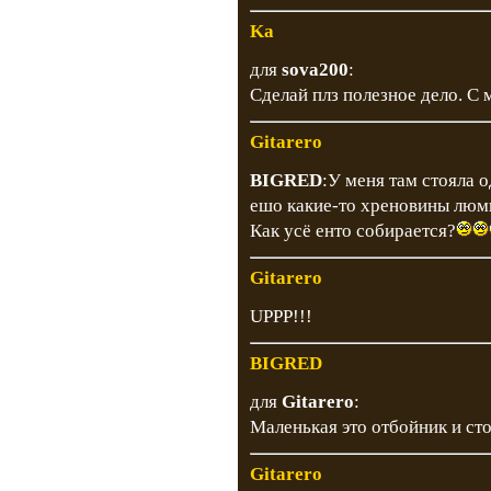
Ka
для
sova200
:
Сделай плз полезное дело. С
Gitarero
BIGRED
:У меня там стояла 
ешо какие-то хреновины люми
Как усё енто собирается?
Gitarero
UPPP!!!
BIGRED
для
Gitarero
:
Маленькая это отбойник и сто
Gitarero