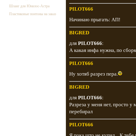
Шланг для Юнилос-Астра
PILOT666
Пластиковые понтоны на заказ
Начинаю прыгать: АП!
BIGRED
для
PILOT666
:
А какая инфа нужна, по сборк
PILOT666
Ну хотяб разрез пера.
BIGRED
для
PILOT666
:
Разреза у меня нет, просто у 
перебирал
PILOT666
Я пока што не купил... К теб