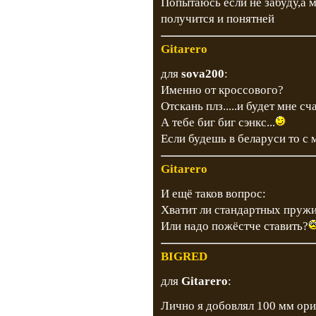
Попытаюсь если не забуду,а 
получится и понятней
Gitarero
для
sova200
:
Именно от кроссового?
Отскань плз.....и будет мне счас
А тебе биг биг сэнкс...
Если будешь в беларуси то с
Gitarero
И ещё таков вопрос:
Хватит ли стандартных пружин
Или надо пожёстче ставить?
BIGRED
для
Gitarero
:
Лично я добовлял 100 мм ор