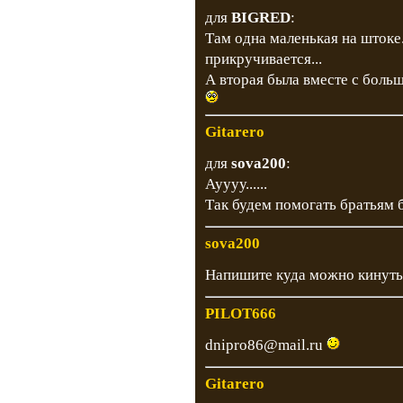
для
BIGRED
:
Там одна маленькая на штоке.
прикручивается...
А вторая была вместе с большой
Gitarero
для
sova200
:
Ауууу......
Так будем помогать братьям 
sova200
Напишите куда можно кинуть?
PILOT666
dnipro86@mail.ru
Gitarero