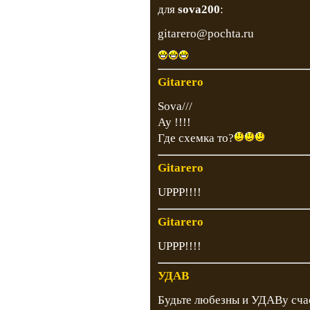
для
sova200
:
gitarero@pochta.ru
Gitarero
Sova///
Ау !!!!
Где схемка то?
Gitarero
UPPP!!!!
Gitarero
UPPP!!!!
УДАВ
Будьте любезны и УДАВу сча