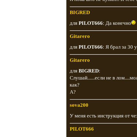
BIGRED
для
PILOT666
: Да конечно
Gitarero
для
PILOT666
: Я брал за 30 у
Gitarero
для
BIGRED
:
Слушай......если не в лом....м
как?
А?
sova200
У меня есть инструкция от чезе
PILOT666