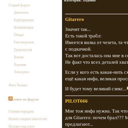
Категория:
Ходовая
Старый форум
Двигатель
Gitarero
Карбюраторы
Начинающим
Значит так...
Общие
Есть такой трабл:
Имеется вилка от чезета, та ч
Разговорчики
с подкачкой.
Трансмиссия
Так вот досталась она мне в 
Химия
Не факт что всех деталей хват
Ходовая
Если у кого есть какая-нить с
Электрика
ещё какая инфа, великая прос
Фото Тюнинг
И будет тому великий сэнкс...
новое на форуме
PILOT666
Мне тож инфа нужна. Так что 
Главная передача.
для Gitarero: почем брал???
Купить сэндвич панели ппс
предлагают...
Беседки под ключ