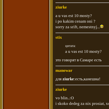
ziurke
a u vas est 10 mosty?
i po kakim cenam oni ?
sorry za srift, nemestnyj...
stix
цитата:
a u vas est 10 mosty?
это говорят в Самаре есть
manowar
для
ziurke
:есть,канешна!
ziurke
vo blin..:O
i skoko dedeg za nix prosiat, 