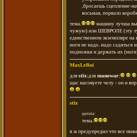
,бросаешь сцепление-на
восьмая, порвало коробк
тема.
машину лучша выб
чужую) или ШЕВРОЛЕ (эту лу
единственном экземпляре на в
ноги не надо. надо садиться
подножки и держать их (ноги)
MaxLeRoi
для
stix
:для
manowar
:
щас насовуете челу - он и вп
stix
цитата:
тема.
я ж предупредил что все ниж