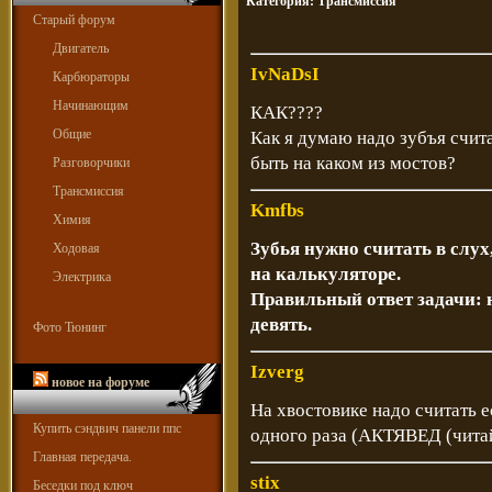
Категория:
Трансмиссия
Старый форум
Двигатель
IvNaDsI
Карбюраторы
Начинающим
КАК????
Общие
Как я думаю надо зубъя считат
быть на каком из мостов?
Разговорчики
Трансмиссия
Kmfbs
Химия
Зубья нужно считать в слух
Ходовая
на калькуляторе.
Электрика
Правильный ответ задачи: н
девять.
Фото Тюнинг
Izverg
новое на форуме
На хвостовике надо считать есл
Купить сэндвич панели ппс
одного раза (АКТЯВЕД (читай
Главная передача.
stix
Беседки под ключ