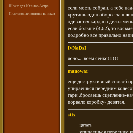
Шланг для Юнилос-Астра
если мость собран, а тебе на
Пластиковые понтоны на заказ
крутишь один оборот за шлиц
одевается кардан сделал меньш
если больше (4,62), то восьме
подробно все правильно нап
IvNaDsI
ясно.... всем сенкс!!!!!!
manowar
еще деструктивный способ пр
упираешься передним колесов 
гари ,бросаешь сцепление-на
порвало коробку- девятая.
stix
цитата:
упираешься передним ко