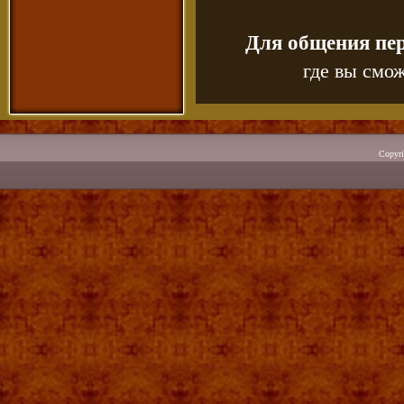
Для общения пе
где вы смож
Copyr