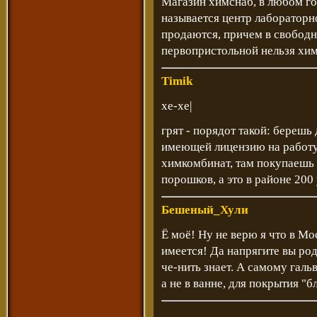
Магазин химснаб, в любом го
называется центр лабораторн
продаются, причем в свободн
первопристольной нельзя хи
Timik
хе-хе|
грят - порядот такой: берешь
имеющей лицензию на работу
химкомбинат, там покупаешь 
порошков, а это в районе 200
Бешеный_Хули
Ё моё! Ну не верю я что в Мос
имеется! Да напрягите вы род
че-нить знает. А самому гальв
а не в ванне, для покрытия 