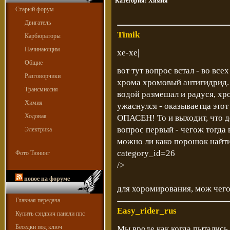
Категория:
Химия
Старый форум
Двигатель
Timik
Карбюраторы
Начинающим
хе-хе|
Общие
вот тут вопрос встал - во все
Разговорчики
хрома хромовый антигидрид. 
Трансмиссия
водой размешал и радуся, хро
Химия
ужаснулся - оказываетца эт
Ходовая
ОПАСЕН! То и выходит, что д
вопрос первый - чегож тогда в
Электрика
можно ли како порошок найт
category_id=26
Фото Тюнинг
/>
новое на форуме
для хоромирования, мож чего
Главная передача.
Easy_rider_rus
Купить сэндвич панели ппс
Беседки под ключ
Мы вроде как когда пытались 