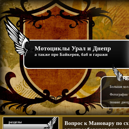
Мотоциклы Урал и Днепр
а также про Байкеров, баб и гаражи
Большая кол
Фотографии т
тюнинг днепр
разделы
Вопрос к Мановару по сх