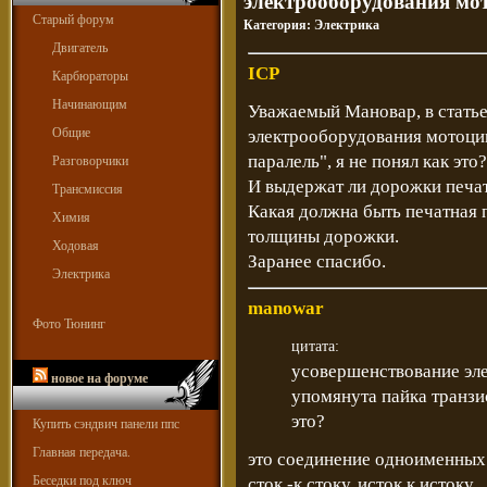
электрооборудования мо
Старый форум
Категория:
Электрика
Двигатель
ICP
Карбюраторы
Начинающим
Уважаемый Мановар, в стать
Общие
электрооборудования мотоцик
паралель", я не понял как это?
Разговорчики
И выдержат ли дорожки печат
Трансмиссия
Какая должна быть печатная п
Химия
толщины дорожки.
Ходовая
Заранее спасибо.
Электрика
manowar
Фото Тюнинг
цитата:
усовершенствование эл
новое на форуме
упомянута пайка транзис
это?
Купить сэндвич панели ппс
Главная передача.
это соединение одноименных 
Беседки под ключ
сток -к стоку, исток к истоку.