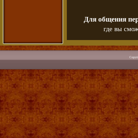
Для общения пе
где вы смож
Copyr