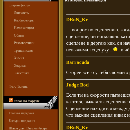
Категория:
Начинающим
Старый форум
Двигатель
DRoN_Kr
Карбюраторы
Начинающим
.....вопрос по сцеплению, ко
Общие
сцепление, он ногмально кати
сцеплене и дёргаю кик, он на
Разговорчики
невыжимал сцепуху....
...в ч
Трансмиссия
Химия
Barracuda
Ходовая
Скорее всего у тебя сломан хр
Электрика
Judge Bod
Фото Тюнинг
Если ты на скорости пытаешся
новое на форуме
катится, выжал ты сцепление и
Сцепление находится между д
Главная передача.
что выжим сцепления никак не
Беседки под ключ
DRoN_Kr
Шланг для Юнилос-Астра