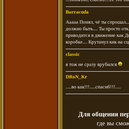
Barracuda
Ааааа Понял, чё ты спрошал....
должно быть.... Ты просто от
приводится в движение как Дв
коробке.... Крутанул кик на с
classic
я тож не сразу врубился
DRoN_Kr
.....во как!!!.....спасиб!!!.....
Для общения пе
где вы смож