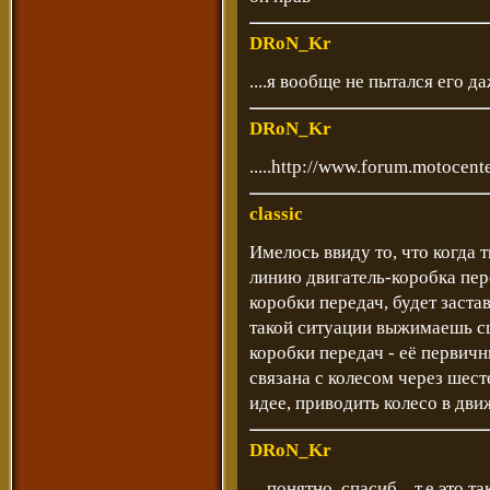
DRoN_Kr
....я вообще не пытался его да
DRoN_Kr
.....http://www.forum.motocen
classic
Имелось ввиду то, что когда 
линию двигатель-коробка пер
коробки передач, будет заста
такой ситуации выжимаешь сц
коробки передач - её первич
связана с колесом через шес
идее, приводить колесо в дви
DRoN_Kr
....понятно, спасиб....т.е это т