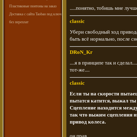
Пластиковые понтоны на заказ
.....понятно, тобишь мне лучше
Доставка с сайта Taobao под ключ
classic
без переплат
Убери свободный ход привода
быть всё нормально, после с
DRoN_Kr
....я в принципе так и сделал.
тот-же....
classic
Если ты на скорости пытаеш
пытатся катится, выжал ты 
Сцепление находится между
так что выжим сцепления н
привод колеса.
он прав