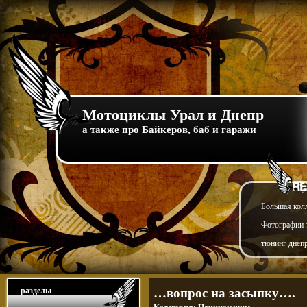
Мотоциклы Урал и Днепр
а также про Байкеров, баб и гаражи
Большая кол
Фотографии т
тюнинг днепр
разделы
…вопрос на засыпку….