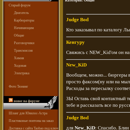
Категория:
Общие
Старый форум
Двигатель
Judge Bod
Карбюраторы
Начинающим
Кто заказывал по каталогу Л
Общие
Кенгуру
Разговорчики
Трансмиссия
Свяжись с NEW_Kid'ом он на
Химия
New_KiD
Ходовая
Электрика
Вообщем, можно... бюргеры в
просто факсом(ну или на мыл
Фото Тюнинг
Расходы за пересылку соответ
ЗЫ Оставь свой контактный т
новое на форуме
тебе и рассказать все по рус
Шланг для Юнилос-Астра
Judge Bod
Пластиковые понтоны на заказ
для
New_KiD
: Спасибо. Блин
Доставка с сайта Taobao под ключ