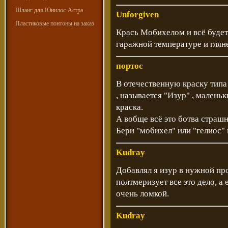
Шланг для Юнилос-Астра
Unforgiven
Пластиковые понтоны на заказ
Крась Мобихелом и всё будет
гаражной температуре и гляне
портос
В отечественную краску типа
, называется "Изур" , маленьк
краска.
А вобще всё это ботва страшн
Бери "мобихел" или "гелиос" и 
Kudray
Добавлял я изур в нужной пр
полтмеризует все это дело, а
очень ломкой.
Kudray