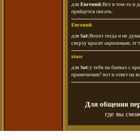
для
Евгений
:Вот в том-то и 
прийдется писать.
Евгений
для
Sat
:Вооот тогда и не дум
сверху красят акриловым, эт то
stass
для
Sat
:у тебя на банках с к
применения? вот и ответ на в
Для общения пе
где вы смож