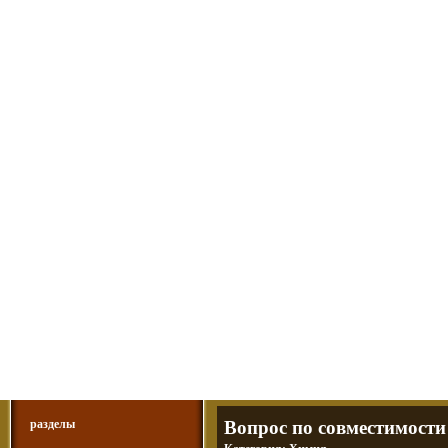
Мотоциклы Урал и Днепр
а также про Байкеров, баб и гаражи
Большая кол
Фотографии т
тюнинг днепр
разделы
Вопрос по совместимости