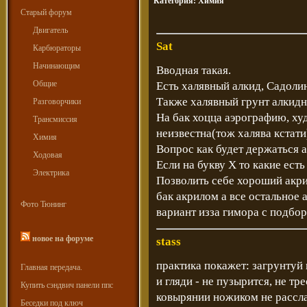
Категория:
Химия
Старый форум
Двигатель
Sat
Карбюраторы
Начинающим
Вводная такая.
Общие
Есть халявный алкид, Садолин
Также халявный грунт алкид
Разговорчики
На бак хоцца аэрографию, ху
Трансмиссия
неизвестна(тож халява кстати
Химия
Вопрос как будет держаться а
Ходовая
Если на букву Х то какие ест
Электрика
Позволить себе хороший акри
бак акрилом а все остальное
Фото Тюнинг
вариант изза гимора с подбор
новое на форуме
stass
практика покажет: загрунтуй 
Главная передача.
и гляди - не пузырится, не тр
Купить сэндвич панели ппс
ковырянии ножиком не рассла
Беседки под ключ