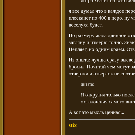
литра хватит на всю вилк
я все думал что в каждое перо
плесканет по 400 в перо, ну 
веселуха будет.
По размеру жала длинной отв
загляну и измерю точно. Знаю
Цепляет, но одним краем. Отв
Из опыта: лучша сразу высвер
бросил. Почитай чем могут з
отвертки и отверток не соотв
цитата:
Я открутил только после
охлаждения самого винт
А вот это мысль ценная...
stix