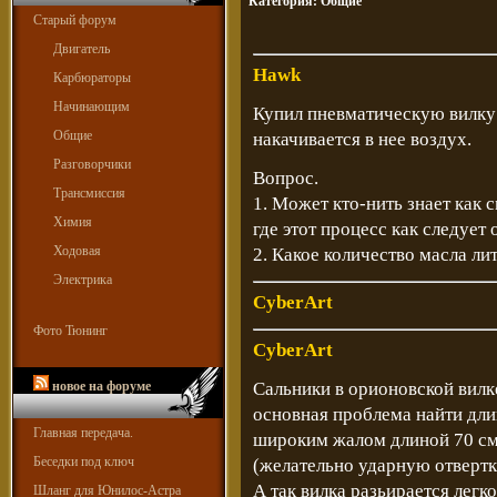
Категория:
Общие
Старый форум
Двигатель
Hawk
Карбюраторы
Начинающим
Купил пневматическую вилку 
Общие
накачивается в нее воздух.
Разговорчики
Вопрос.
Трансмиссия
1. Может кто-нить знает как 
Химия
где этот процесс как следует 
Ходовая
2. Какое количество масла ли
Электрика
CyberArt
Фото Тюнинг
CyberArt
новое на форуме
Сальники в орионовской вилк
основная проблема найти дл
Главная передача.
широким жалом длиной 70 см,
Беседки под ключ
(желательно ударную отвертк
А так вилка разьирается лег
Шланг для Юнилос-Астра