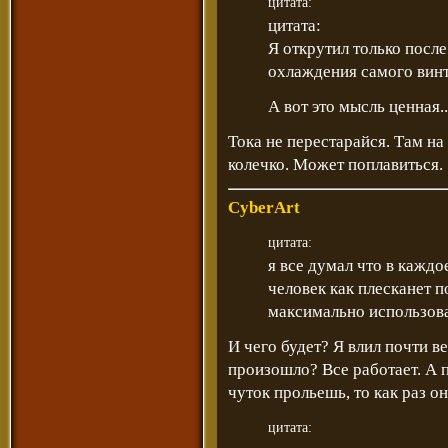
цитата:
цитата:
Я открутил только после
охлаждения самого винт
А вот это мысль ценная..
Тока не перестарайся. Там на
колечко. Может поплавиться.
CyberArt
цитата:
я все думал что в каждо
человек как плесканет по
максимально использоват
И чего будет? Я влил почти в
произошло? Все работает. А п
чуток прольешь, то как раз о
цитата: