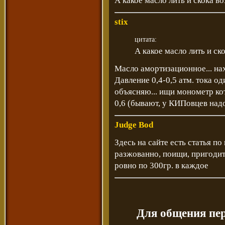
А какое масло лить и скока в
stix
цитата:
А какое масло лить и ск
Масло амортизационное... нах
Давление 0,4-0,5 атм. тока о
объясняю... ищи монометр кот
0,6 (бывают, у КИПовцев над
Judge Bod
Здесь на сайте есть статья по
разжованно, поищи, пригодит
ровно по 300гр. в каждое
Для общения пе