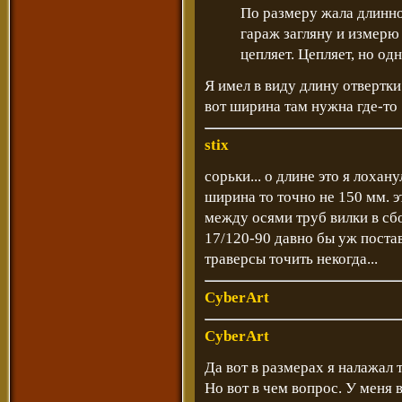
По размеру жала длинно
гараж загляну и измерю 
цепляет. Цепляет, но од
Я имел в виду длину отвертки
вот ширина там нужна где-то
stix
сорьки... о длине это я лохану
ширина то точно не 150 мм. э
между осями труб вилки в сбор
17/120-90 давно бы уж постав
траверсы точить некогда...
CyberArt
CyberArt
Да вот в размерах я налажал
Но вот в чем вопрос. У меня