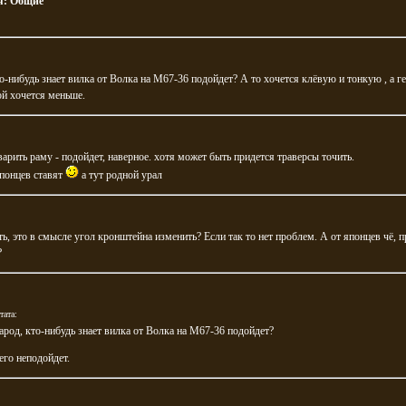
я:
Общие
о-нибудь знает вилка от Волка на М67-36 подойдет? А то хочется клёвую и тонкую , а г
й хочется меньше.
варить раму - подойдет, наверное. хотя может быть придется траверсы точить.
понцев ставят
а тут родной урал
ь, это в смысле угол кронштейна изменить? Если так то нет проблем. А от японцев чё, п
?
тата:
арод, кто-нибудь знает вилка от Волка на М67-36 подойдет?
его неподойдет.