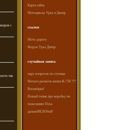
Карта сайта
Мотоциклы Урал и Днепр
емороя с
ссылки
Мото дорога
Форум Урал Днепр
случайная запись
пару вопросов по ступице
росто так
Металл рычагов вилки К-750 ???
Восьмёрка!
Новый топик про коробку по
пожеланию Dosa
дальноВЕЛОбой!