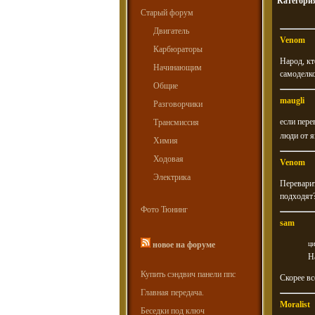
Категори
Старый форум
Двигатель
Venom
Карбюраторы
Народ, кт
Начинающим
самоделко
Общие
maugli
Разговорчики
если пере
Трансмиссия
люди от я
Химия
Ходовая
Venom
Электрика
Переварит
подходят
Фото Тюнинг
sam
новое на форуме
ци
Н
Купить сэндвич панели ппс
Скорее вс
Главная передача.
Moralist
Беседки под ключ