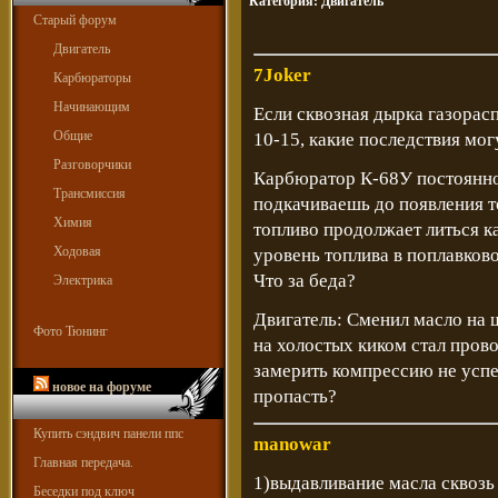
Категория:
Двигатель
Старый форум
Двигатель
7Joker
Карбюраторы
Начинающим
Если сквозная дырка газорас
Общие
10-15, какие последствия мог
Разговорчики
Карбюратор К-68У постоянно 
Трансмиссия
подкачиваешь до появления то
Химия
топливо продолжает литься ка
Ходовая
уровень топлива в поплавково
Что за беда?
Электрика
Двигатель: Сменил масло на 
Фото Тюнинг
на холостых киком стал пров
замерить компрессию не успел
новое на форуме
пропасть?
Купить сэндвич панели ппс
manowar
Главная передача.
1)выдавливание масла сквозь
Беседки под ключ