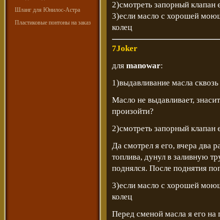
2)смотреть запорный клапан 
Шланг для Юнилос-Астра
3)если масло с хорошей моющ
Пластиковые понтоны на заказ
колец
7Joker
для
manowar
:
1)выдавливание масла сквозь
Масло не выдавливает, знаси
произойти?
2)смотреть запорный клапан 
Да смотрел я его, вчера два р
топлива, дунул в заливную тру
поднялся. После поднятия по
3)если масло с хорошей моющ
колец
Перед сменой масла я его на