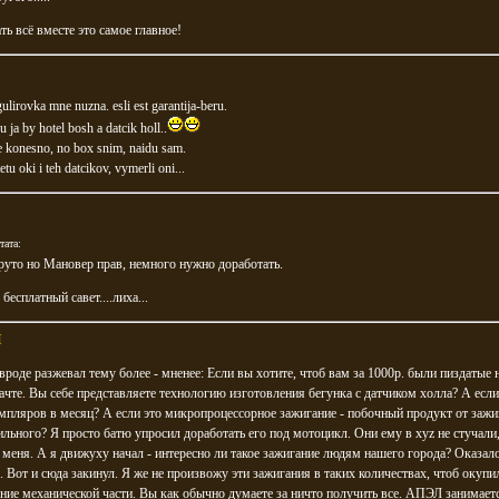
ть всё вместе это самое главное!
gulirovka mne nuzna. esli est garantija-beru.
 ja by hotel bosh a datcik holl..
e konesno, no box snim, naidu sam.
etu oki i teh datcikov, vymerli oni...
тата:
руто но Мановер прав, немного нужно доработать.
бесплатный савет....лиха...
H
 вроде разжевал тему более - мненее: Если вы хотите, чтоб вам за 1000р. были пиздатые 
ачте. Вы себе представляете технологию изготовления бегунка с датчиком холла? А если
мпляров в месяц? А если это микропроцессорное зажигание - побочный продукт от зажи
льного? Я просто батю упросил доработать его под мотоцикл. Они ему в xyz не стучали,
 меня. А я движуху начал - интересно ли такое зажигание людям нашего города? Оказал
. Вот и сюда закинул. Я же не произвожу эти зажигания в таких количествах, чтоб окупи
ние механической части. Вы как обычно думаете за ничто получить все. АПЭЛ занимает