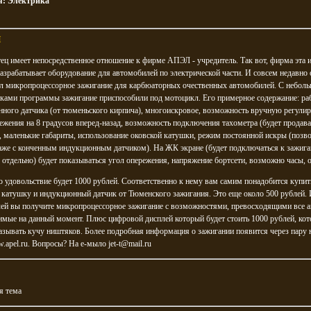
я:
Электрика
H
ец имеет непосредственное отношение к фирме АПЭЛ - учредитель. Так вот, фирма эта 
разрабатывает оборудование для автомобилей по электрической части. И совсем недавно 
ал микропроцессорное зажигание для карбюаторных очественных автомобилей. С небол
ками программы зажигание приспособили под мотоцикл. Его примерное содержание: раб
ного датчика (от тюменьского кирпича), многоискровое, возможность вручную регулир
ежения на 8 градусов вперед-назад, возможность подключения тахометра (будет продава
, маленькие габариты, использование оковской катушки, режим постоянной искры (позв
аже с конченным индукционным датчиком). На ЖК экране (будет подключаться к зажиг
 отдельно) будет показываться угол опережения, напряжение бортсети, возможно часы, 
о удовольствие будет 1000 рублей. Соответственно к нему вам самим понадобится купит
катушку и индукционный датчик от Тюменского зажигания. Это еще около 500 рублей. 
лей вы получите микропроцессорное зажигание с возможностями, превосходящими все а
мые на данный момент. Плюс цифровой дисплей который будет стоить 1000 рублей, ко
азывать кучу ништяков. Более подробная информация о зажигании появится через пару 
.apel.ru. Вопросы? На е-мыло jet-t@mail.ru
я тема