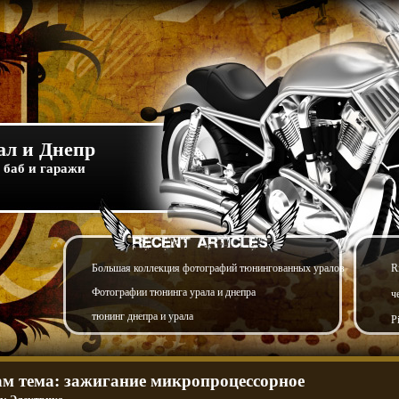
л и Днепр
 баб и гаражи
Большая коллекция фотографий тюнингованных уралов
R
Фотографии тюнинга урала и днепра
ч
тюнинг днепра и урала
P
ам тема: зажигание микропроцессорное