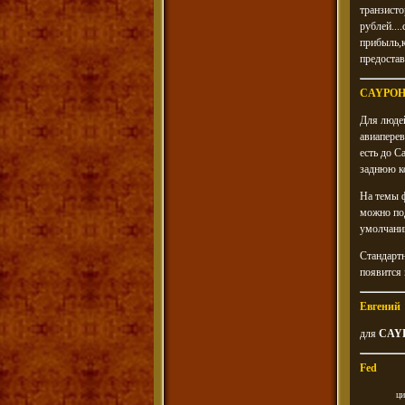
транзисто
рублей....
прибыль,к
предостав
CAYPO
Для люде
авиаперев
есть до С
заднюю ко
На темы ф
можно по
умолчанию
Стандартн
появится 
Евгений
для
CAY
Fed
ци