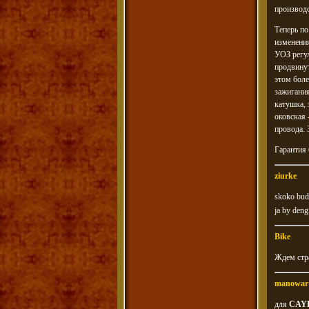
производ
Теперь по
изменения
УОЗ регу
продвинут
этом бол
зажигания
катушка, 
оковская 
провода. 
Гарантия 
ziurke
skoko bude
ja by deng
Bike
Ждем стра
manowar
для
CAY