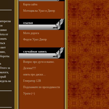
Карта сайта
Мотоциклы Урал и Днепр
интересна
ссылки
он
ьшими
Мото дорога
ота от
овать
Форум Урал Днепр
ться
оляет
случайная запись
анию,
обороты.
Вопрос про дуги и вынос.
ь
Итого за
Делема!!!!
налоги,
опять про диски....
торый
Генератор 12В
недель на
Подскажите по проходимости
Урала (+)