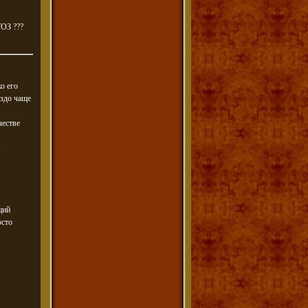
УОЗ ???
ко его
аздо чаще
честве
.
ций
осто