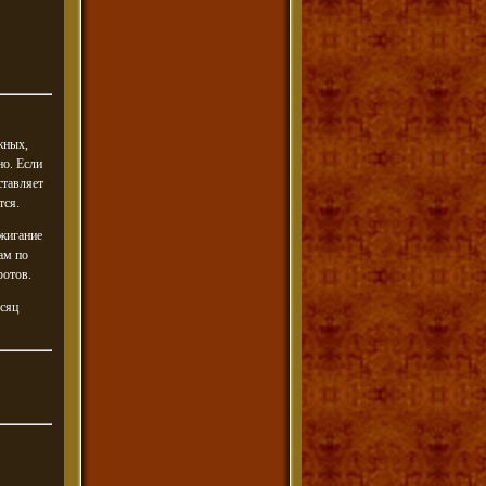
жных,
но. Если
ставляет
тся.
ажигание
ам по
ротов.
есяц