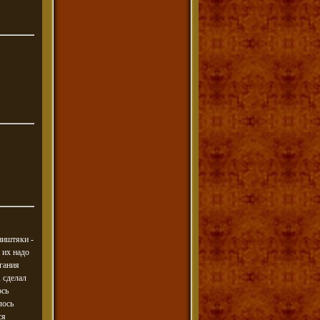
ништяки -
 их надо
гания
 сделал
ось
лось
ся