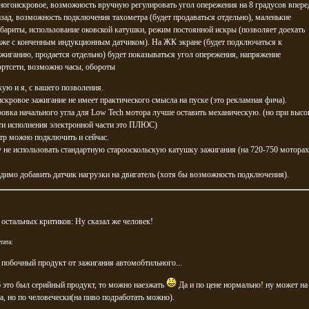
ногоискровое, возможность вручную регулировать угол опережения на 8 градусов впере
азад, возможность подключения тахометра (будет продаваться отдельно), маленькие
абариты, использование оковской катушки, режим постоянной искры (позволяет доехать
аже с конченным индукционным датчиком). На ЖК экране (будет подключаться к
ажиганию, продается отдельно) будет показываться угол опережения, напряжение
ортсети, возможно часы, обороты
ую и я, с вашего позволения.
скровое зажигание не имеет практического смысла на пуске (это рекламная фича).
ровка начального угла для Low Tech мотора лучше оставить механическую. (но при высо
ти исполнения электронной части это ПЛЮС)
тр можно подключить и сейчас.
 не использовать стандартную старооскольскую катушку зажигания (на 720-750 моторах
димо добавить датчик нагрузки на двигатель (хотя бы возможность подключения).
 остальных критиков: Ну сказал же человек!
тата:
.. побочный продукт от зажигания автомобтильного...
б это был серийный продукт, то можно наезжать
Да и по цене нормально! ну может на
, но по человечески(на пиво подработать можно).