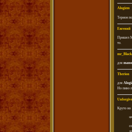
Alogizm
Терион по
Евгений
Пришел Ма
то.
mr_Black
для
mano
Therion
для
Alog
Но пиво п
Unforgiv
Круто но 
ци
с
др