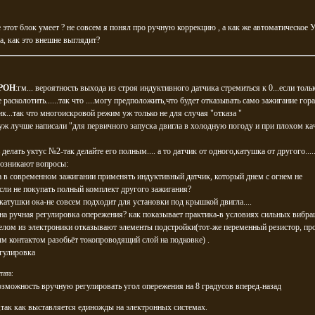
 этот блок умеет ? не совсем я понял про ручную коррекцию , а как же автоматическое 
а, как это внешне выглядит?
POH
:гм... вероятность выхода из строя индуктивного датчика стремиться к 0...если толь
 расколотить......так что ....могу предположить,что будет отказывать само зажигание гор
ик...так что многоискровой режим уж только не для случая "отказа "
 уж лучше написали "для первичного запуска двигла в холодную погоду и при плохом ка
 делать уктус №2-так делайте его полным.... а то датчик от одного,катушка от другого....
возникают вопросы:
а в современном зажигании применять индуктивный датчик, который днем с огнем не
ли не покупать полный комплект другого зажигания?
катушки ока-не совсем подходит для установки под крышкой двигла....
ена ручная регулировка опережения? как показывает практика-в условиях сильных вибра
лом из электроники отказывают элементы подстройки(тот-же переменный резистор, пр
 контактом разобьёт токопроводящий слой на подковке) .
гулировка
тата:
озможность вручную регулировать угол опережения на 8 градусов вперед-назад
,так как выставляется единожды на электронных системах.