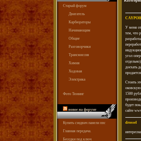
Категори
Старый форум
Двигатель
CAYPO
Карбюраторы
У меня от
Начинающим
тем, что 
Общие
разработ
переработ
Разговорчики
индукцион
Трансмиссия
угол опер
отдельно)
Химия
доехать д
Ходовая
продается
Электрика
Стоить эт
оковскую 
1500 руб
Фото Тюнинг
производи
будет пок
новое на форуме
сайте www
drossel
Купить сэндвич панели ппс
Главная передача.
интересна
Беседки под ключ