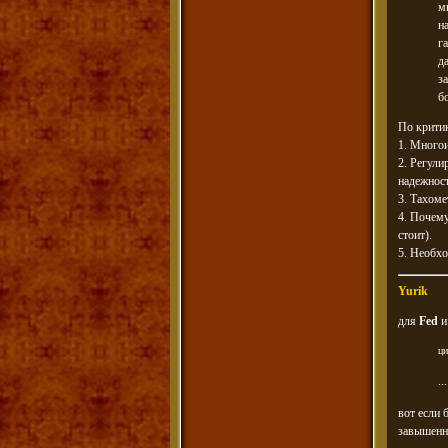
м
н
г
д
з
б
По критик
1. Многои
2. Регули
надежнос
3. Тахоме
4. Почему
стоит).
5. Необхо
Yurik
для
Fed
и
ци
.
вот если 
завышенна