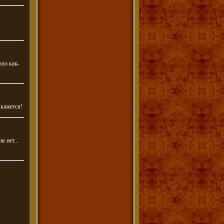
ало как-
 кажется!
я нет...