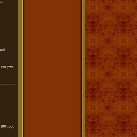
д-
кой
 она уже
 100-150р