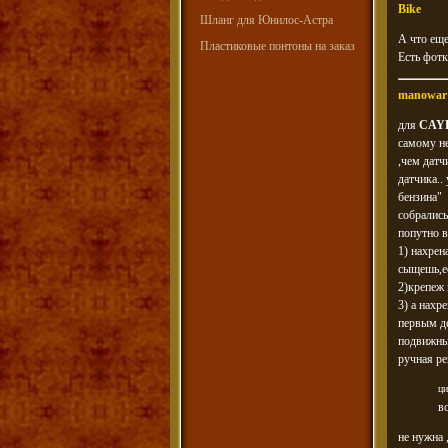
Bike
Шланг для Юнилос-Астра
А что еще
Пластиковые понтоны на заказ
Есть фотк
manowar
для
CAY
самому не
,чем датч
датчика..
бензина"
собрались
попутно 
1) нахрен
сыщешь,ес
2)крепеж 
3) а нахр
первым де
подвижным
ручная ре
ци
в
не нужна 