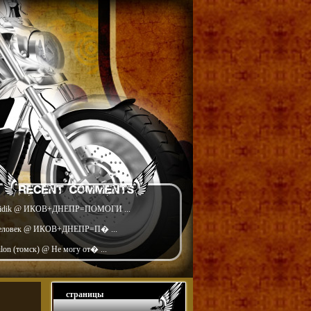
idik @ ИКОВ+ДНЕПР=ПОМОГИ ...
еловек @ ИКОВ+ДНЕПР=П� ...
ilon (томск) @ Не могу от� ...
страницы