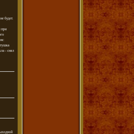
не будет.
и при
ого
ом:
атушка
ла - снял
выходной