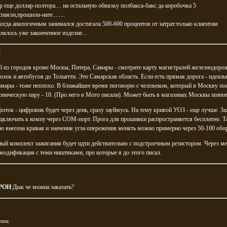
р еще доллар-полтора.... на остальную обвязку полбакса-бакс да коробочка 5
спаяли,прошили-нате........
огда аналогичным занимался достигала 500-600 процентов от затрат.только клиентам
лялось уже законченное изделие...
H
й из городов кроме Москы, Питера, Самары - смотрите карту магистралей железнодоро
озок и автобусов до Тольятти. Это Самарская область. Если есть прямая дорога - идеаль
амары - тоже неплохо. В ближайшее время поговорю с человеком, который в Москву по
ническую пару - 10. (Про него в Мото писали). Может быть в магазинах Москвы появи
оток - цифровик будет через день, сразу зауймусь. На тему кривой УОЗ - еще лучше. З
дключать к компу через COM-порт. Прога для прошивки распространяется бесплатно. Т
 внесена кривая и значения угла опережения менять можно примерно через 50-100 обо
ый комплект зажигания будет идти действительно с подстроечным резистором. Через м
модификация с теми ништяками, про которые я до этого писал.
POH
:Дык че можна заказать?
тата: