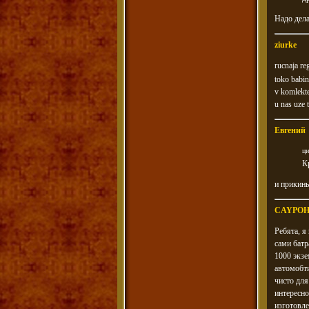
Надо дела
ziurke
rucnaja re
toko babinu
v komlekt
u nas uze t
Евгений
ци
К
и прикинь 
CAYPO
Ребята, я
сами батр
1000 экзе
автомобти
чисто для
интересно
изготовле