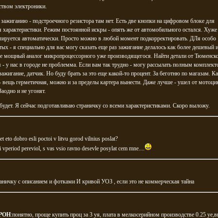
ством электроники.
 зажиганию - подстроечного резистора там нет. Есть две кнопки на цифровом блоке для
 характеристики. Режим постоянной искры - опять же от автомобильного остался. Хуже 
лируется автоматически. Просто можно в любой момент подкорректировать. ДЛя особо
ых - я специально для вас могу сказать еще раз зажигание делалось как более дешевый 
ее мощный аналог микропроцессорного уже производящегося. Найти детали от Тюменск
 - у нас в городе не проблемма. Если вам так трудно - могу рассылать полным комплект
зажигание, датчик. Но буду брать за это еще какой-то процент. За беготню по магазам. К
- вещь герметичная, можно и за пределы картера вынести. Даже лучше - ушел от мотоцик
Заодно и не угонят.
будет. Я сейчас подготавливаю страничку со всеми характеристиками. Скоро выложу.
t eto dobro esli poctoi v litvu gorod vilnius poslat?
i vperiod pereviol, s vas vsio ravno desevle posylat cem mne....
ничку с описанием и фотками И кривой УОЗ , если это не коммерческая тайна
POH
:понятно, проще купить проц за 3 уя, плата в мелкосерийном производстве 0.25 уе,