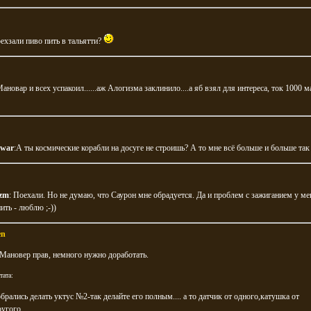
ехзали пиво пить в тальятти?
новар и всех успакоил......аж Алогизма заклинило....а яб взял для интереса, ток 1000 м
war
:А ты космические корабли на досуге не строишь? А то мне всё больше и больше так
izm
: Поехали. Но не думаю, что Саурон мне обрадуется. Да и проблем с зажиганием у мен
ить - люблю ;-))
en
Мановер прав, немного нужно доработать.
тата:
обрались делать уктус №2-так делайте его полным.... а то датчик от одного,катушка от
угого.....