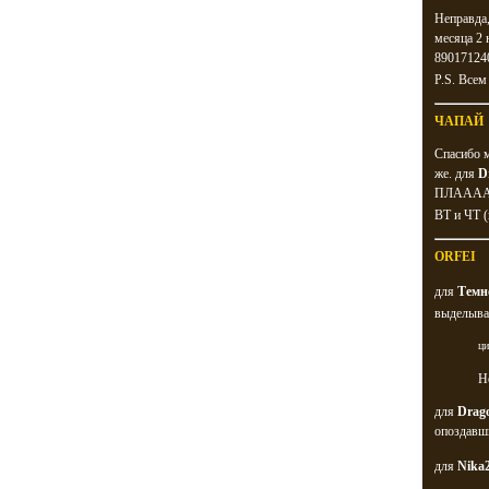
Неправда,
месяца 2 
89017124
P.S. Всем
ЧАПАЙ
Спасибо м
же. для
D
ПЛАААААА
ВТ и ЧТ (
ORFEI
для
Темн
выделывал
ци
Н
для
Drag
опоздавши
для
Nika