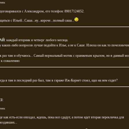
тата:
 договаривался с Александром, его телефон: 89017124052.
аться с Ильей...Саша...ну...короче...полный саша...
АЙ
: каждый вторник и четверг любого месяца.
 каких-либо вопросов лучше подойти к Илье, а не к Саше. Илюха он как то почеловечн
к раз там и обучаюсь... Самый нормальный мотик с оранжевым крылом, но в данный мо
. к сожалению
огда я там в последний раз был, там в гараже Иж-Корнет стоял, щаз на нем ездят?
EI
:
тата:
ще как есть-если опоздал, ждешь, пока все сдадут, а потом идет вторая перекличка для
поздавших...