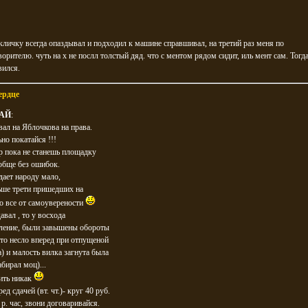
екличку всегда опаздывал и подходил к машине справшивал, на третий раз меня по
орителю. чуть на х не послл толстый дяд. что с ментом рядом сидит, иль мент сам. Тогд
вился.
ердце
АЙ
:
вал на Яблочкова на права.
но покатайся !!!
р пока не станешь площадку
обще без ошибок.
дает народу мало,
ьше трети пришедших на
то все от самоуверености
авал , то у восхода
пление, были завышены обороты
то несло вперед при отпущеной
а) и малость вилка загнута была
абирал моц)...
ить никак
д сдачей (вт. чт.)- круг 40 руб.
 р. час, звони договаривайся.