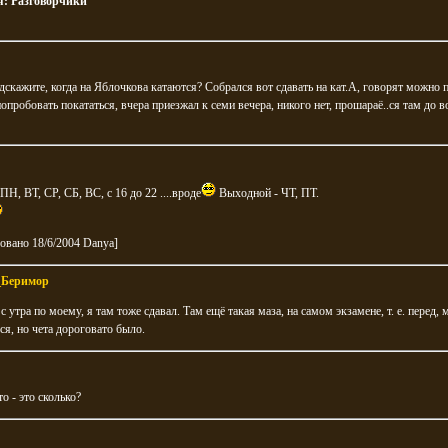
я:
Разговорчики
дскажите, когда на Яблочкова катаются? Собрался вот сдавать на кат.А, говорят можно 
попробовать покататься, вчера приезжал к семи вечера, никого нет, прошараё..ся там до в
 ПН, ВТ, СР, СБ, ВС, с 16 до 22 ....вроде
Выходной - ЧТ, ПТ.
овано 18/6/2004 Danya]
Беримор
с утра по моему, я там тоже сдавал. Там ещё такая маза, на самом экзамене, т. е. перед,
ся, но чета дороговато было.
о - это сколько?