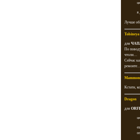
ци
я
Лучше общ
Tolsineya
для
ЧАП
По поводу
чтоли....
Сейчас ка
ремонте..
Mammon
Кстати, к
Dragon
для
ORF
ци
е
о