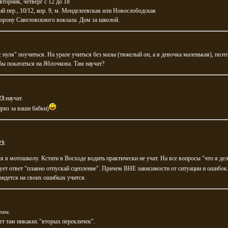
вторник, четверг с 12 до 18
й пер., 10/12, кор. 9, м. Менделеевская или Новослободская
сторону Савеловскиого вокзала. Дом за школой.
 нуля" поучиться. На урале учиться без мазы (тяжелый он, а я девочка маленькая), поэ
бы покататься на Яблочкова. Там научат?
23
:научат.
риз за ваши бабки)
23
:
 в мотошколу. Кстати в Восходе водить практически не учат. На все вопросы "что я де
дует ответ "плавно отпускай сцепление". Причем ВНЕ зависимости от ситуации и ошибок
ридется на своих ошибках учится.
тата:
ет там никаких "вторых перекличек".