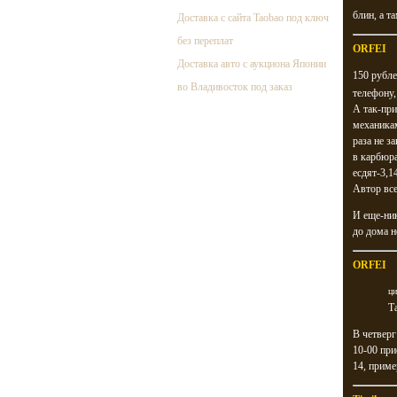
блин, а т
Доставка с сайта Taobao под ключ
без переплат
ORFEI
Доставка авто с аукциона Японии
150 рубле
во Владивосток под заказ
телефону,
А так-при
механикам
раза не з
в карбюра
есдят-3,14
Автор все
И еще-ник
до дома н
ORFEI
ци
Т
В четверг
10-00 при
14, приме