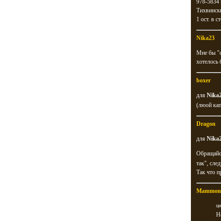
978-5834 
Тихвински
1 ост. в 
Nika23
Мне бы "с
хотелось 
boxer
для
Nika
(люой кап
Dragon
для
Nika
Обращайся
так", сле
Так что п
Mammon
ци
Н