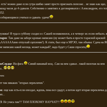
 есть! можно даже если сутра шибко занят просто приезжать попозже... не знаю как щаз,
назад часов до 4 сдавали. Собственно о занятиях я договаривался с Александром, его те
052.
 собирающимся учиться и сдавать- удачи!
ужики! Я туда в суббоиу сходил и с Сашей познакомился, а в четверг их ессно небыло, в
ragon
: Там даже на заборе кровью написано (ну может быть и просто т.красной краской:
ААААвно отпускай сцепление!). К стати, был еще в МРЭО, там объява: Сдача на Я
не написано какой месяца, может каждый?, надо будет у Саши спросить)
оеСердце
: Ни фига
Синий наманый моц...Сам на нем сдавал...такой пилотаж на нем
...
тата:
ет там никаких "вторых перекличек".
on
: еще как есть-если опоздал, ждешь, пока все сдадут, а потом идет вторая перекличка д
х...
23
: Не учись там!!! ТАМ ПЛОХОМУ НАУЧАТ!!!