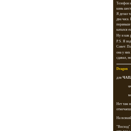
Телефон и
кинь шест
Я делал т
два часа.
пораньше
катался е
Ну и как 
P.S. Я по
Совет: По
она у ни
сдавал, но
Dragon
для
ЧАП
ци
м
Нет там н
отмечаешь
На всякий
"Восход"