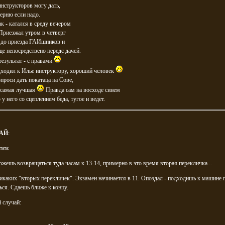
нструкторов могу дать,
ерню если надо.
ак - катался в среду вечером
 Приезжал утром в четверг
 до приезда ГАИшников и
ще непосредствено передс дачей.
результат - с правами
дходил к Илье инструктору, хороший человек
проси дать покатаца на Сове,
х самая лучшая
Правда сам на восходе синем
 у него со сцеплением беда, тугое и ведет.
АЙ
:
тата:
ожешь возвращаться туда часам к 13-14, примерно в это время вторая перекличка...
икаких "вторых перекличек". Экзамен начинается в 11. Опоздал - подходишь к машине г
ся. Сдаешь ближе к концу.
 случай: