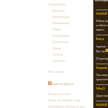
Категори
Старый форум
Двигатель
ЧАПАЙ
Карбюраторы
Ребята по
Начинающим
за бабло 
Общие
никого.
Разговорчики
Danya
Трансмиссия
Занятия -
Химия
Вот так
Ходовая
[Редактир
Электрика
Хитрый_
Фото Тюнинг
Там ваще 
прокатить
новое на форуме
Nika23
Беседки под ключ
Дороговат
Шланг для Юнилос-Астра
ЧАПАЙ
Пластиковые понтоны на заказ