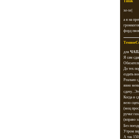
Timik
хе-хе|
а я на пр
громкогов
форд пяо
ТемноеС
для
ЧАП
Я сам сда
Обязатель
До тех по
ездить во
Реально с
явно мен
сдачу...Э
Когда я сд
вело сце
(моц прос
ручке газ
(вправо з
Без поезд
Утром пере
А так 150