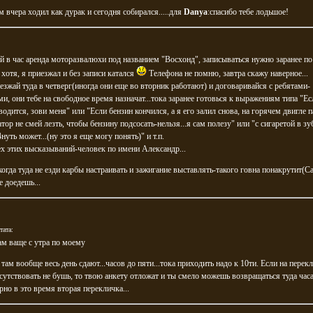
ам вчера ходил как дурак и сегодня собирался.....для
Danya
:спасибо тебе лодьшое!
й в час аренда моторазвалюхи под названием "Восхонд", записываться нужно заранее по
 хотя, я приезжал и без записи катался
Телефона не помню, завтра скажу наверное...
езжай туда в четверг(иногда они еще во вторник работают) и договаривайся с ребятами-
и, они тебе на свободное время назначат...тока заранее готовься к выражениям типа "Ес
аводится, зови меня" или "Если бензин кончился, а я его залил снова, на горячем двигле 
тор не смей лезть, чтобы бензину подсосать-нельзя...я сам полезу" или "с сигаретой в зу
нуть может...(ну это я еще могу понять)" и т.п.
х этих высказываний-человек по имени Александр...
огда туда не езди карбы настраивать и зажигание выставлять-такого говна понакрутит(Са
е доедешь...
тата:
ам ваще с утра по моему
 там вообще весь день сдают...часов до пяти...тока приходить надо к 10ти. Если на перек
сутствовать не бушь, то твою анкету отложат и ты смело можешь возвращаться туда часа
рно в это время вторая перекличка...