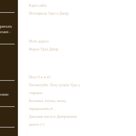
Карта сайта
Мотоциклы Урал и Днепр
приехать
ссылки
осьми -
Мото дорога
Форум Урал Днепр
случайная запись
Мост 9 в м-61
Посоветуйте: Хочу купить Урал у
стариков...
 можно
Коленвал, втулка, палец..
Зарядка,мать её....
Давление масла в Днепровском
двигле (+)