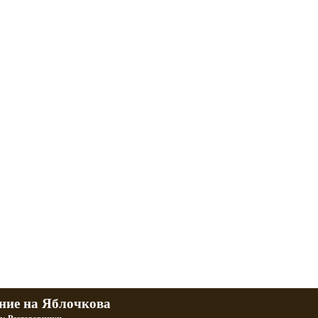
л и Днепр
 баб и гаражи
Большая коллекция фотографий тюнингованных уралов
R
Фотографии тюнинга урала и днепра
ч
тюнинг днепра и урала
P
ние на Яблочкова