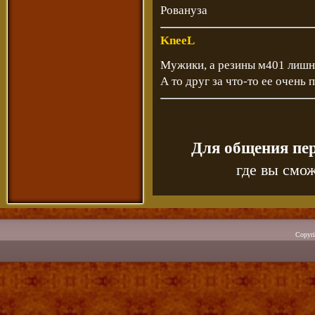
Ровануза
KneeL
Мужики, а резины м401 лишн
А то друг за что-то ее очень 
Для общения пе
где вы смож
Copyr