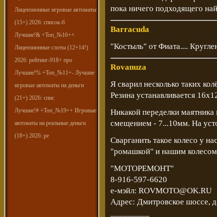
пока ничего подходящего найт
Лицензионные игровые автоматы
(15+) 2026: список-6
Barracuda
Лучшие!& +Топ_№16++
"Костыль" от Фиата.... Кругле
Лицензионные слоты (12+14!)
2026: рейтинг-918+ про
Rovanuza
Лучшие!% +Топ_№11+- Лучшие
Я сварил несколько таких колё
игровые автоматы на деньги
Резина устанавливается 16х1
(21+) 2026: спис
Лучшие!# +Топ_№19++ Игровые
Никакой переделки маятника 
смещением - 7...10мм. На уст
автоматы на реальные деньги
(18+) 2026: ре
Сварганить такое колесо у на
"ромашкой" и нашим колесом
"МОТОРЕМОНТ"
8-916-597-6620
е-мэйл: ROVMOTO@OK.RU
Адрес: Дмитровское шоссе, д
_________