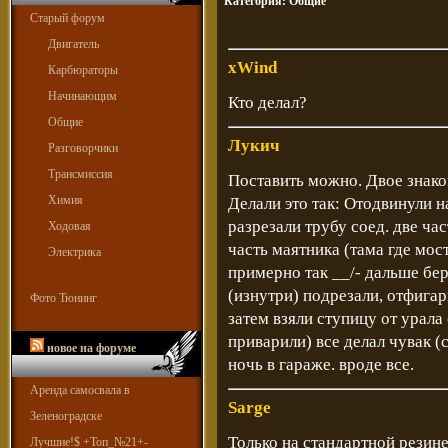
Категория:
Общие
Старый форум
Двигатель
xWind
Карбюраторы
Начинающим
Кто делал?
Общие
Лукич
Разговорчики
Трансмиссия
Поставить можно. Двое знако
Химия
Делали это так: Отодвинули н
разрезали трубу соед. две ча
Ходовая
часть маятника (тама где мос
Электрика
примерно так __/- дальше бер
(изнутри) подрезали, отфигар
Фото Тюнинг
затем взяли ступицу от урала
приварили) все делал чувак (
новое на форуме
ночь в гараже. вроде все.
Аренда самосвала в
Sarge
Зеленоградске
Только на стандартной резин
Лучшие!$ +Топ_№21+-