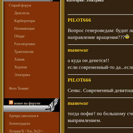
Категория:
Электрика
Старый форум
Двигатель
PILOT666
Карбюраторы
Начинающим
Вопрос генероведам: будит ли
Общие
направление вращения???
Разговорчики
manowar
Трансмиссия
Химия
а куда он денется!!
если современный-то да...если
Ходовая
Электрика
PILOT666
Фото Тюнинг
Сенкс. Современный девятош
manowar
новое на форуме
тогда пофиг! по большому с
Аренда самосвала в
выпрямлением.
Зеленоградске
Лучшие!$ +Топ_№21+-