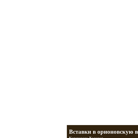
Мотоциклы Урал и Днепр
а также про Байкеров, баб и гаражи
Большая кол
Фотографии т
тюнинг днепр
разделы
Вставки в орионовскую 