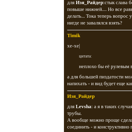
для
Изя_Райдер
:стык слава 
повыше нижней.... Но все рав
делать... Тока теперь вопрос
нигде не завалялся взять?
Timik
хе-хе|
цитата:
неплохо бы её рулевым 
а для большей пиздатости мо
напихать - и вид будет еще ка
Изя_Райдер
для
Levsha
: а я в таких случ
трубы.
А вообще можно проще сделат
соединить - и конструктивно