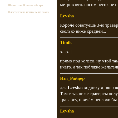
метров пять носом песок не п
Шланг для Юнилос-Астра
Пластиковые понтоны на заказ
Levsha
Короче советуешь 3-ю траверс
сколько ниже средней...
Timik
хе-хе|
прямо под колесо, ну чтоб та
нчего. а так поближе желател
Изя_Райдер
для
Levsha
: ходовку я твою в
Там стык ниже траверсы получ
траверсу, причём неплохо бы 
Levsha