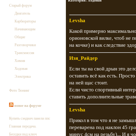
Категория:
Ходовая
Старый форум
Двигатель
Levsha
Карбюраторы
Начинающим
Какой примерно максимально
Общие
орионовской вилке, чтоб не 
на кочке) и как следствие зд
Разговорчики
Трансмиссия
Изя_Райдер
Химия
Если ты на свой дрын это де
Ходовая
оставить всё как есть. Просто
Электрика
на ней щас стоит.
Если чисто спортивный интерес
Фото Тюнинг
ставить дополнительные трав
новое на форуме
Levsha
Купить сэндвич панели ппс
Прикол в том что я не замышляю
Главная передача.
переварена под наклон 45 гра
минус 4см на резьбу)... И я ч
Беседки под ключ