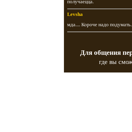
получаецца.
Levsha
мда.... Короче надо подумать.
Для общения пе
где вы смож
Copyr