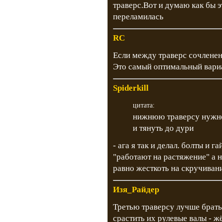
траверс.Вот и думаю как бы э
переламилась
RC
Если между траверс сочленен
Это самый оптимальный вари
Spiderkill
цитата:
нижнюю траверсу нужно 
и тянуть до дури
- ага я так и делал. болты и 
"работают на растяжение" а н
равно жесткоть на скручивани
Изя_Райдер
Третью траверсу лучше брат
срастить их рулевые валы - ж