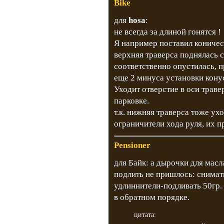
Bike
для
hosa
:
не всегда за длиной гонятся !
Я например поставил коническ
верхняя траверса поднялась с
соответственно опустилась, 
еще 2 минуса установки конус
Уходит отверстие в оси траве
парковке.
т.к. нижняя траверса тоже ух
ограничители хода руля, их п
Pensioner
для Байк: а дырочки для масл
подлить не пришлось: снимат
удлиннители-подливать 50гр
в обратном порядке.
цитата: