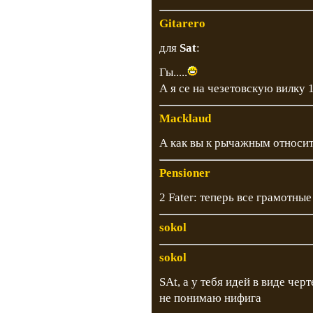
Gitarero
для
Sat
:
Гы.....
А я се на чезетовскую вилку 
Macklaud
А как вы к рычажным относит
Pensioner
2 Fater: теперь все грамотны
sokol
sokol
SAt, а у тебя идей в виде чер
не понимаю нифига