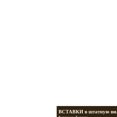
Мотоциклы Урал и Днепр
а также про Байкеров, баб и гаражи
Большая кол
Фотографии т
тюнинг днепр
разделы
ВСТАВКИ в штатную ви