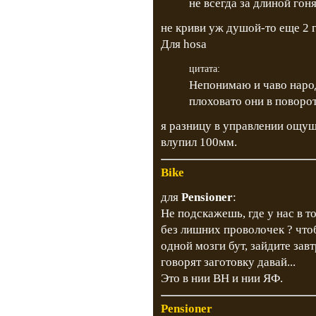
не всегда за длиной гоня
не криви уж душой-то еще 2 г
Для hosa
цитата:
Непонимаю и чаво народ
плоховато они в поворо
я разницу в управлении ощущ
влупил 100мм.
Bike
для
Pensioner
:
Не подскажешь, где у нас в 
без лишних проволочек ? чтоб
одной мозги бут, зайдите зав
говорят заготовку давай...
Это в нии ВН и нии ЯФ.
Pensioner