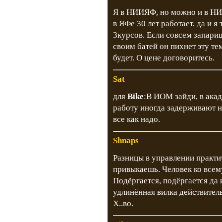
Я в НИИЯФ, но можно и в НИИ
в ЯФе 30 лет работает, да и я
3курсов. Если совсем запариш
своим батей он пихнет эту те
будет. О цене договоритесь.
Sat
для
Bike
:В ИОМ зайди, в ака
работу иногда задерживают н
все как надо.
Shnaps
Разницы в управлении практиче
привыкаешь. Человек ко всему
Подёргается, подёргается да 
удлинённая вилка действитель
Х..во.