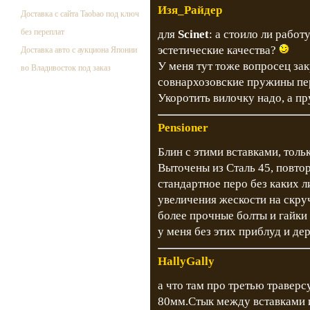
Изя_Райдер
Доставка с сайта Taobao под ключ
без переплат
для
Scinet
: а стоило ли рабо
эстетические качества?
Доставка авто с аукциона Японии
У меня тут тоже вопросец зак
во Владивосток под заказ
совнархозовские пружины пе
Укоротить вилочку надо, а пр
Pensioner
Блин с этими вставками, толь
Выточены из Сталь 45, повто
стандартное перо без каких л
увеличения жескости на скр
более прочные болты и гайки 
у меня без этих приблуд и де
HallyGally
а что там про третью траверс
80мм.Стык между вставками 