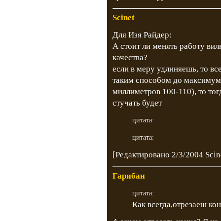
Scinet
Для Изя Райдер:
А стоит ли менять работу вил
качества?
если в меру удлиняешь, то вс
таким способом до максимум
миллиметров 100-110), то тог
стучать будет
цитата:
цитата:
[Редактировано 2/3/2004 Scin
Гарибан
цитата:
Как всегда,отрезаеш кон