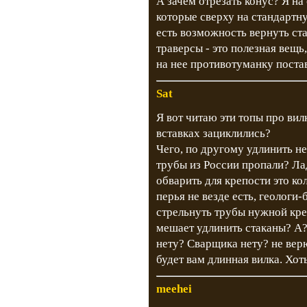
А зачем отрезать конус? Я на
которые сверху на стандартн
есть возможность вернуть ста
траверсы - это полезная вещь
на нее противотуманку поста
Sat
Я вот читаю эти топы про вилк
вставках зациклились?
Чего, по другому удлинить н
трубы из России пропали? Ла
обварить для крепости это ко
перья не везде есть, геологи-
стрельнуть трубы нужной кре
мешает удлинить стаканы? А?
нету? Сварщика нету? не верю
будет вам длинная вилка. Хоть
meehei