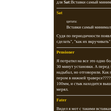
для
Sat
:Вставки самый миним
Sat
цитата:
Вставки самый минимал
Судя по периодичности появле
сделать", "как их вкручивать"
Pensioner
Я потратил на все это одно б
30 минут установки. А перед 
надыбал, но отговорили. Как 
пером в нижней траверсе????
100мм, и стык находится выш
мерял.
Fater
Видел я мот с такими вставка