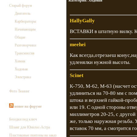
Категория:
Ходовая
Старый форум
Двигатель
HallyGally
Карбюраторы
Начинающим
ВСТАВКИ в штатную вилку. Кт
Общие
meehei
Разговорчики
Трансмиссия
Как всегда,отрезаеш конус,н
Химия
удленялки нужной высоты.
Ходовая
Scinet
Электрика
К-750, М-62, М-63 (насчет ос
Фото Тюнинг
удлиниться на 70-80 мм с п
штока и верхней гайкой-проб
новое на форуме
или 19. С одной стороны отв
миллиметров 20-25, с другой
Беседки под ключ
же, только наружная резьба. 
Шланг для Юнилос-Астра
вставок 70 мм, а смотрится г
Пластиковые понтоны на заказ