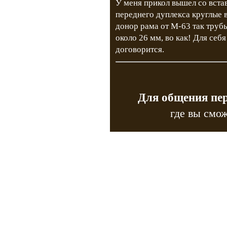
У меня прикол вышел со вста
переднего дуплекса круглые 
донор рама от М-63 так труб
около 26 мм, во как! Для себ
договорится.
Для общения пе
где вы смож
Copyr