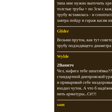
типа мне нужно выточить хре
толстые трубы + по 3см с ка
трубу вставилась - и construc
завтра пойду в гараж касик и
Glider
Возьми пруток, как тут совет
трубу подходящего диаметра (
Wylde
2Ванитч
Чел, нафига тебе шпатлёвка?
стандартной днепровской\ура
и приваривай себе наздоровье
входил чуток. А что б надёжн
нить арматуры...Сё!!!
sam