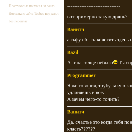
------------------------------
Пластиковые понтоны на заказ
Доставка с сайта Taobao под ключ
вот примерно такую дрянь?
без переплат
Ванитч
а тьфу еб...ть-колотить здесь
Bazil
А типа толще небыло
Ты спр
Programmer
Я же говорил, трубу такую ка
удлиняешь и всё.
А зачем чего-то точить?
Ванитч
Да, счастье это когда тебя 
класть??????