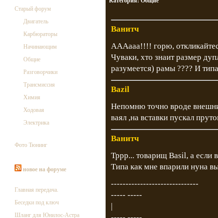
Категория:
Общие
Старый форум
Двигатель
Ванитч
Карбюраторы
АААааа!!!! горю, откликайтес
Начинающим
Чуваки, хто знаит размер дуп
Общие
разумеется) рамы ???? И типа
Разговорчики
Трансмиссия
Bazil
Химия
Непомню точно вроде внешни
Ходовая
ваял ,на вставки пускал прут
Электрика
Ванитч
Фото Тюнинг
Тррр... товарищ Basil, а если
Типа как мне впарили нуна в
новое на форуме
------------------------------
Главная передача.
----- -----
Беседки под ключ
|
Шланг для Юнилос-Астра
----- -----