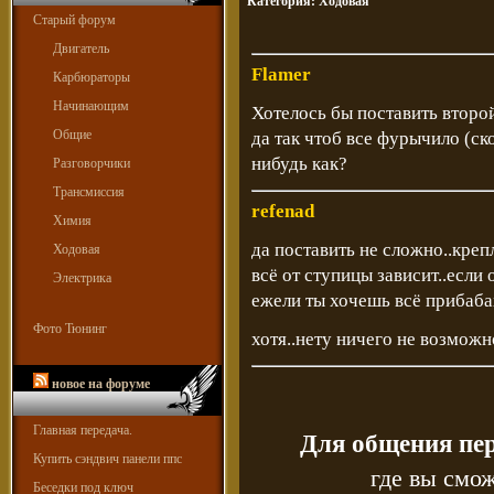
Категория:
Ходовая
Старый форум
Двигатель
Flamer
Карбюраторы
Начинающим
Хотелось бы поставить второ
Общие
да так чтоб все фурычило (ск
нибудь как?
Разговорчики
Трансмиссия
refenad
Химия
да поставить не сложно..креп
Ходовая
всё от ступицы зависит..если о
Электрика
ежели ты хочешь всё прибабах
Фото Тюнинг
хотя..нету ничего не возможн
новое на форуме
Главная передача.
Для общения пе
Купить сэндвич панели ппс
где вы смож
Беседки под ключ