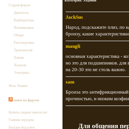
Категория:
Ходовая
Старый форум
Двигатель
JackSus
Карбюраторы
Народ, подскажите плиз, по к
Начинающим
бронзу, какие характеристик
Общие
Разговорчики
maugli
Трансмиссия
основная характеристика - ко
Химия
но это для подшипников. для
Ходовая
на 20-30 это не столь важно.
Электрика
sam
Фото Тюнинг
Бронза это антифрикционный
прочностью, и низким коэфии
новое на форуме
Купить сэндвич панели ппс
Главная передача.
Для общения пе
Беседки под ключ