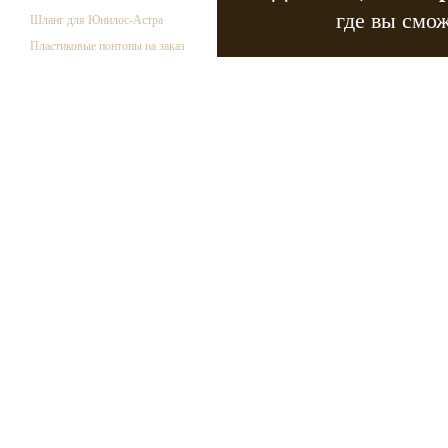
где вы смож
Шланг для Юнилос-Астра
Пластиковые понтоны на заказ
Copyr