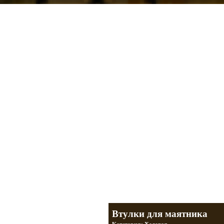
Мотоциклы Урал и Днепр
а также про Байкеров, баб и гаражи
Большая кол
Фотографии т
тюнинг днепр
разделы
Втулки для маятника