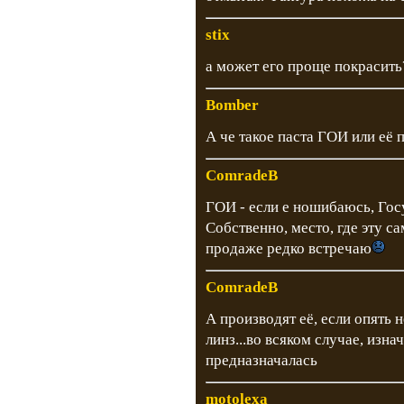
stix
а может его проще покрасить
Bomber
А че такое паста ГОИ или её 
ComradeB
ГОИ - если е ношибаюсь, Гос
Собственно, место, где эту са
продаже редко встречаю
ComradeB
А производят её, если опять
линз...во всяком случае, изна
предназначалась
motolexa