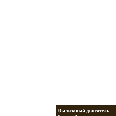
Мотоциклы Урал и Днепр
а также про Байкеров, баб и гаражи
Большая кол
Фотографии т
тюнинг днепр
разделы
Вылизаный двигатель