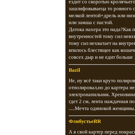
ездит со скоротью кролячьего
зашлифовываеца то ровного с
мелкой лентой+дрель или низ
или замша с пастой.
Датока нахера это нада?Как п
внутренностей тому сил невхв
тому сил нехватает на внутре
впилось блестящее как кошачь
совсех дыр и не едит больше 
Bazil
Не, ну всё таки круто полиро
отполировал,но до картера не
электронапильник. Хреновина
гдет 2 см, лента наждачная п
.....Мечта одинокой женщины.
ФлибустьеRR
А я свой картер перед покрас