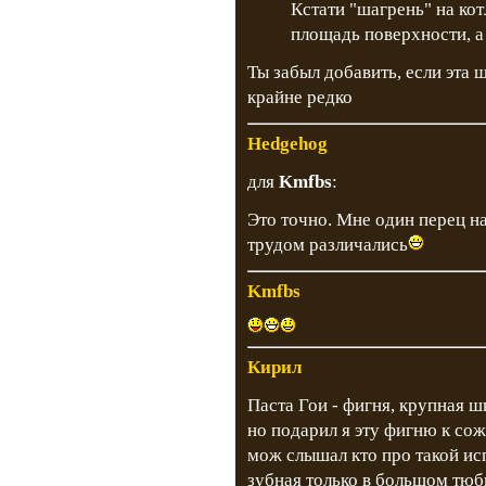
Кстати "шагрень" на кот
площадь поверхности, а
Ты забыл добавить, если эта 
крайне редко
Hedgehog
для
Kmfbs
:
Это точно. Мне один перец на
трудом различались
Kmfbs
Кирил
Паста Гои - фигня, крупная ш
но подарил я эту фигню к со
мож слышал кто про такой ис
зубная только в большом тюби