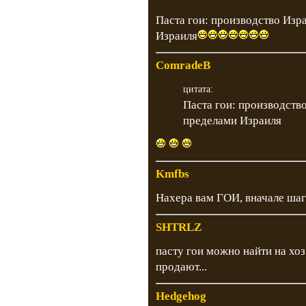
Паста гои: производство Изр
Израиля
ComradeB
цитата:
Паста гои: производство
пределами Израиля
Kmfbs
Нахера вам ГОИ, вначале шаг
SHTRLZ
пасту гои можно найти на хоз
продают...
Hedgehog