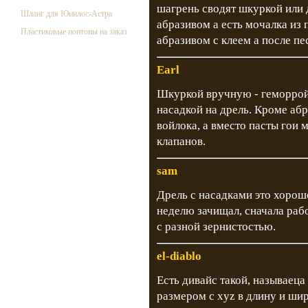
шагрень сводят шкуркой или 
Шланг для Юнилос-Астра
абразивом а есть мочалка из 
Пластиковые понтоны на заказ
абразивом с клеем а после пе
Earl
Шкуркой вручную - геморрой
насадкой на дрель. Кроме аб
войлока, а вместо пасты гои 
клапанов.
sam
Дрель с насадками это хорошо
неделю зачищал, сначала раб
с разной зернистостью.
el-diablo
Есть дивайс такой, называеца
размером с xyz в длину и шир