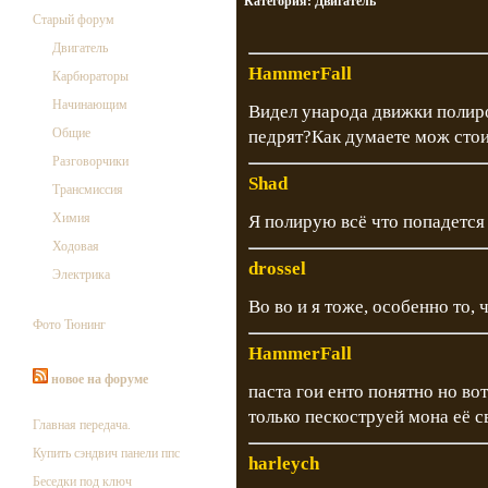
Категория:
Двигатель
Старый форум
Двигатель
HammerFall
Карбюраторы
Начинающим
Видел ународа движки полир
Общие
педрят?Как думаете мож стои
Разговорчики
Shad
Трансмиссия
Химия
Я полирую всё что попадется
Ходовая
drossel
Электрика
Во во и я тоже, особенно то,
Фото Тюнинг
HammerFall
новое на форуме
паста гои енто понятно но во
только пескоструей мона её с
Главная передача.
Купить сэндвич панели ппс
harleych
Беседки под ключ