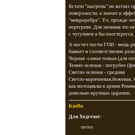
Кстати "шагрень" на котлах 
поверхности, а значит и эффе
"микроребра". Т.ч. прежде че
перегреве. Для люминя это не
с чугунием я бы поостерегся.
А насчет пасты ГОИ - вещь ре
бывает и соответственно разн
Черная -самая тонкая (для оп
Темно-зеленая - погрубее (ф
Светло-зеленая - средняя
Светло-коричневая,бежевая, х
как мотоциклы в армии Ромм
довольно крупных царапин.
Kmfbs
Для Хедгехог
:
цитата: