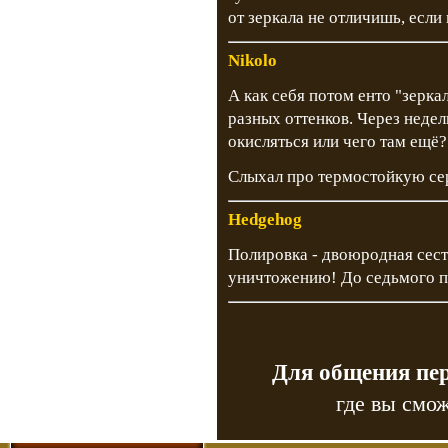
от зеркала не отличишь, если
Nikolo
А как себя потом енто "зерка
разных оттенков. Через недел
окисляться или чего там ещё?.
Слыхал про термостойкую се
Hedgehog
Полировка - двоюродная сест
уничтожению! До седьмого п
Для общения пе
где вы смож