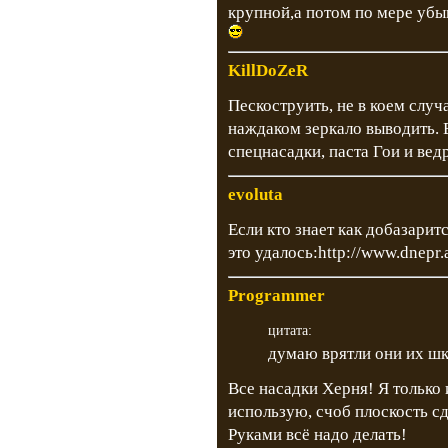
крупной,а потом по мере убыв
KillDoZeR
Пескоструить, не в коем слу
наждаком зеркало выводить. 
спецнасадки, паста Гои и ве
evoluta
Если кто знает как добазаритс
это удалось:http://www.dnepr.a
Programmer
цитата:
думаю врятли они их ш
Все насадки Херня! Я только
использую, счоб плоскость сд
Руками всё надо делать!