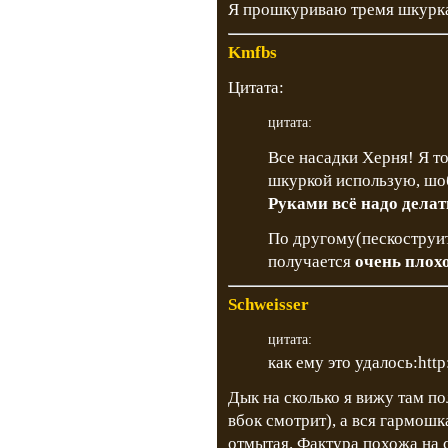
Я прошкуриваю тремя шкуркан
Kmfbs
Цитата:
цитата:
Все насадки Херня! Я т
шкуркой использую, шоб
Руками всё надо делать
По другому(пескоструить
получается
очень плох
Schweisser
цитата:
как ему это удалось:http
Дык на сколько я вижу там по
вбок смотрит), а вся гармош
отмытая. Фактура похожа на 