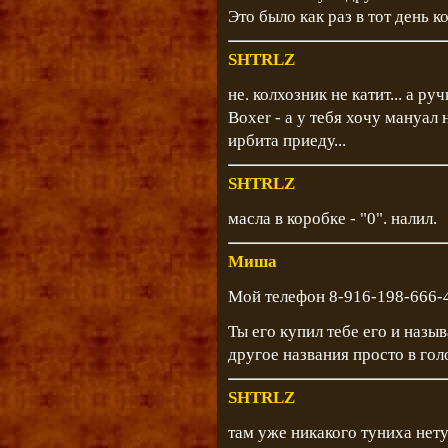
Это было как раз в тот день к
SHTRLZ
не. колхозник не катит... а р
Boxer - а у тебя хочу мануал н
ирбита приеду...
SHTRLZ
масла в коробке - "0". налил.
Миша
Мой телефон 8-916-198-666-4
Ты его купил тебе его и наз
другое названия просто в гол
SHTRLZ
там уже никакого туниха нету