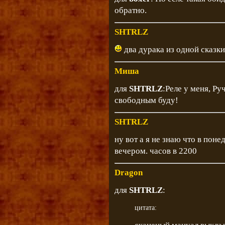
обратно.
SHTRLZ
два дурака из одной сказки
Миша
для
SHTRLZ
:Реле у меня, Ру
свободным буду!
SHTRLZ
ну вот а я не знаю что в поне
вечером. часов в 2200
Dragon
для
SHTRLZ
:
цитата: