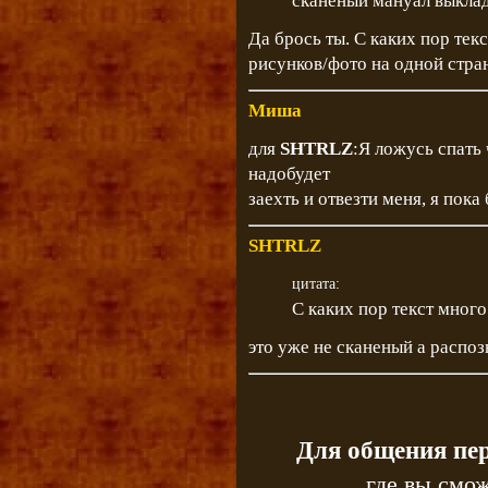
сканеный мануал выклады
Да брось ты. С каких пор тек
рисунков/фото на одной стра
Миша
для
SHTRLZ
:Я ложусь спать 
надобудет
заехть и отвезти меня, я пока 
SHTRLZ
цитата:
С каких пор текст много
это уже не сканеный а распоз
Для общения пе
где вы смож