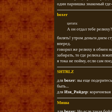
один парнишка знакомый где-
boxer
цитата:
А он отдал тебе релюху
билять! утром деньги днем с
вперед.
говорил же релюху в обмен н
забирать, то где релюха лежит
я тока не пойму, если сам пое
SHTRLZ
для
boxer
: вы еще подеритесь
быть...
для
Изя_Райдер
: коричневая 
Миша
для
boxer
: Но есле такая бойд