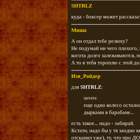
SHTRLZ
куда - боксер может рассказат
Миша
А он отдал тебе релюху?
Не подумай ни чего плохого,
когота долго залеживаются, п
А то я тебя тороплю с этой д
Изя_Райдер
для
SHTRLZ
:
цитата:
еще одно колесо осталос
дырками в барабане...
есть такое... надо - забирай.
Кстати, надо бы у тя заодно 
отсканил уже), ту, что про 