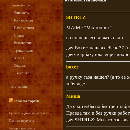
Категория:
Разговорчики
Старый форум
Двигатель
SHTRLZ
Карбюраторы
М72М - "Мастодонт"
Начинающим
Общие
вот теперь его делать надо
Разговорчики
для Boxer: нашел себе к-37 (
Трансмиссия
двух карбах, тока еще синхрон
Химия
Ходовая
boxer
Электрика
а ручку газа нашел? (а то ее
тебя ждет
Фото Тюнинг
Миша
новое на форуме
Да я хотелбы побыстрей забра
Правда там и без ручки работа
Купить сэндвич панели ппс
для
SHTRLZ
: Мы его ласкова
Главная передача.
Беседки под ключ