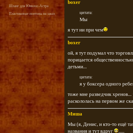
boxer
Шланг для Юнилос-Астра
цитата:
Пластиковые понтоны на заказ
Мы
я тут ни при чем
boxer
ой, я тут подумал что торгов
порицается общественностью 
детьми...
цитата:
я у боксера одного ребе
тоже мне разведчик хренов... р
раскололась на первом же ска
Миша
Мы (я, Денис, и кто-то ещё т
названия и тут вдруг
.....