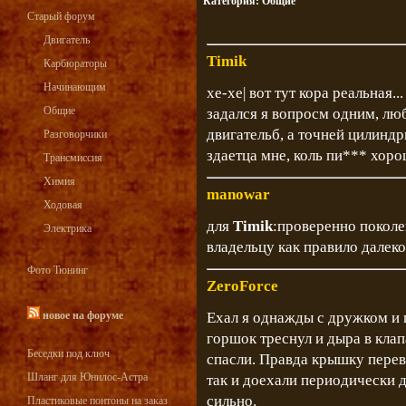
Категория:
Общие
Старый форум
Двигатель
Timik
Карбюраторы
Начинающим
хе-хе| вот тут кора реальная...
Общие
задался я вопросм одним, л
двигательб, а точней цилиндр
Разговорчики
здаетца мне, коль пи*** хоро
Трансмиссия
Химия
manowar
Ходовая
для
Timik
:проверенно поколе
Электрика
владельцу как правило далеко н
Фото Тюнинг
ZeroForce
новое на форуме
Ехал я однажды с дружком и г
горшок треснул и дыра в кла
Беседки под ключ
спасли. Правда крышку перев
Шланг для Юнилос-Астра
так и доехали периодически д
сильно.
Пластиковые понтоны на заказ