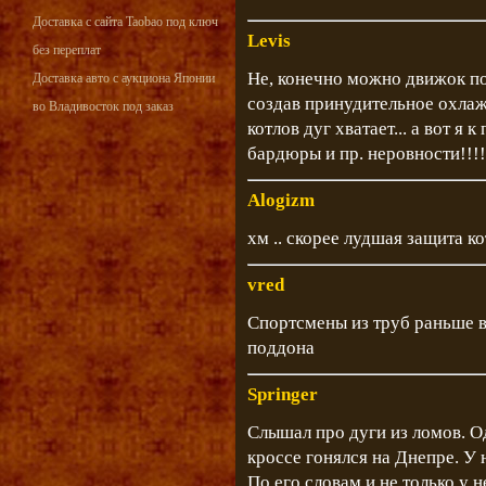
Доставка с сайта Taobao под ключ
Levis
без переплат
Не, конечно можно движок по
Доставка авто с аукциона Японии
создав принудительное охлаж
во Владивосток под заказ
котлов дуг хватает... а вот я
бардюры и пр. неровности!!!!
Alogizm
хм .. скорее лудшая защита к
vred
Спортсмены из труб раньше ва
поддона
Springer
Слышал про дуги из ломов. О
кроссе гонялся на Днепре. У 
По его словам и не только у н