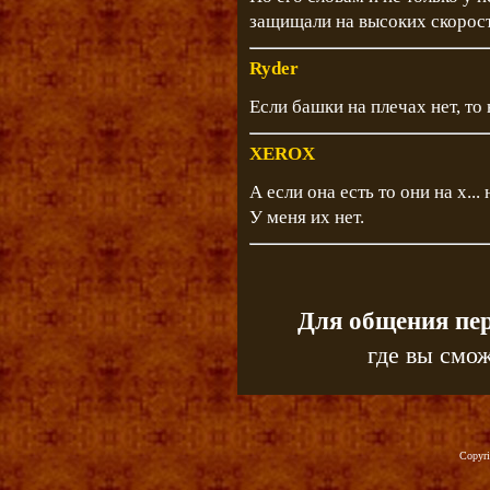
защищали на высоких скорост
Ryder
Если башки на плечах нет, то 
XEROX
А если она есть то они на х...
У меня их нет.
Для общения пе
где вы смож
Copyr