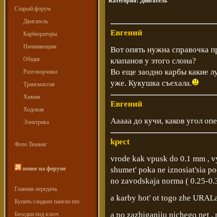
Категория:
Двигатель
Старый форум
Двигатель
Евгений
Карбюраторы
Начинающим
Вот опять нужна справочка п
Общие
клапанов у этого слона?
Во еще заодно карбы какие л
Разговорчики
уже. Кукушка съехала.
Трансмиссия
Химия
Евгений
Ходовая
Ааааа до кучи, каков угол о
Электрика
kpect
Фото Тюнинг
vrode kak vpusk do 0.1 mm , vy
новое на форуме
shumet' poka ne iznosiat'sia p
no zavodskaja norma ( 0.25-0.
Главная передача.
a karby hot' ot togo zhe URALa
Купить сэндвич панели ппс
a po zazhiganiju nichego net 
Беседки под ключ