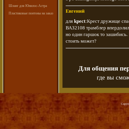
Шланг для Юнилос-Астра
Евгений
Пластиковые понтоны на заказ
для
kpect
:Крест дружище спас
ВАЗ2108 трамблер впердолил
но один гаршок то зашибись. 
стоить может?
Для общения пе
где вы смож
Copyr